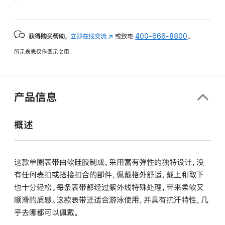
获得购买帮助，
立即在线交流
(在
或致电
400-666-8800
。
新
所示表壳仅作图示之用。
窗
口
中
打
产品信息
开)
概述
这款单圈表带由软硅胶制成，采用富有弹性的独特设计，没
有任何表扣或搭接扣合的部件，佩戴格外舒适，戴上和取下
也十分轻松。每条表带都经过紫外线特殊处理，带来柔软又
顺滑的质感。这款表带还适合游泳使用，并具有抗汗特性，几
乎去哪都可以佩戴。