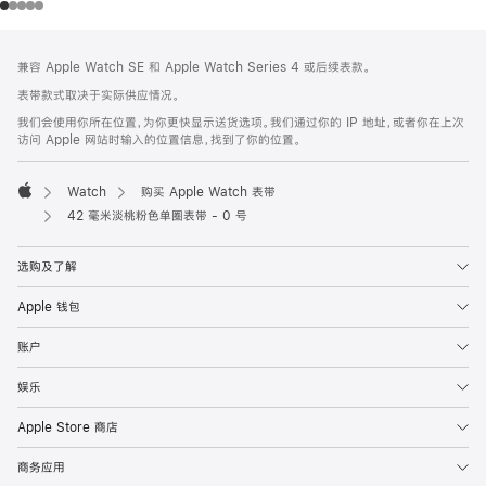
网
脚
兼容 Apple Watch SE 和 Apple Watch Series 4 或后续表款。
注
页
表带款式取决于实际供应情况。
页
我们会使用你所在位置，为你更快显示送货选项。我们通过你的 IP 地址，或者你在上次
脚
访问 Apple 网站时输入的位置信息，找到了你的位置。
Watch
购买 Apple Watch 表带
Apple
42 毫米淡桃粉色单圈表带 - 0 号
选购及了解
Apple 钱包
账户
娱乐
Apple Store 商店
商务应用