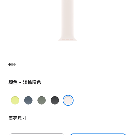
颜色 - 淡桃粉色
霓
铁
灰
黑
虹
锚
绿
色
淡桃粉色
黄
蓝
色
表壳尺寸
色
色