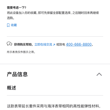
需要考虑一下？
将此设备加入你的收藏，即可先保留全部配置选择，之后随时回来再继续
选购。
收藏
获得购买帮助，
立即在线交流
(在
或致电
400-666-8800
。
新
所示表壳仅作图示之用。
窗
口
中
打
产品信息
开)
概述
这款表带延长套件采用与海洋表带相同的高性能弹性材料，