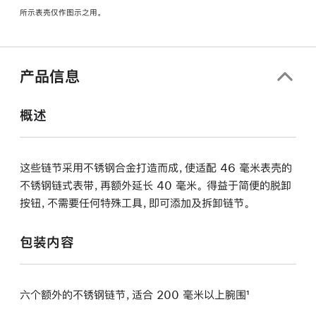
新
所示表壳仅作图示之用。
窗
口
中
打
产品信息
开)
概述
这些链节采用不锈钢合金打造而成，使适配 46 毫米表壳的
不锈钢链式表带，再额外延长 40 毫米。 得益于简便的脱卸
按钮，不需要任何特殊工具，即可添加及拆卸链节。
包装内容
六个额外的不锈钢链节，适合 200 毫米以上腕围¹