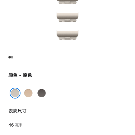
颜色 - 原色
金
石
色
板
原色
色
表壳尺寸
46 毫米