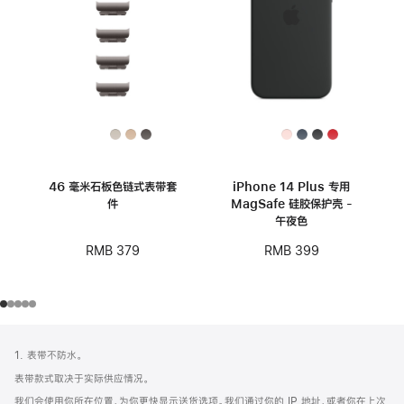
46 毫米石板色链式表带套
iPhone 14 Plus 专用
件
MagSafe 硅胶保护壳 -
午夜色
RMB 379
RMB 399
网
脚
1. 表带不防水。
注
页
表带款式取决于实际供应情况。
页
我们会使用你所在位置，为你更快显示送货选项。我们通过你的 IP 地址，或者你在上次