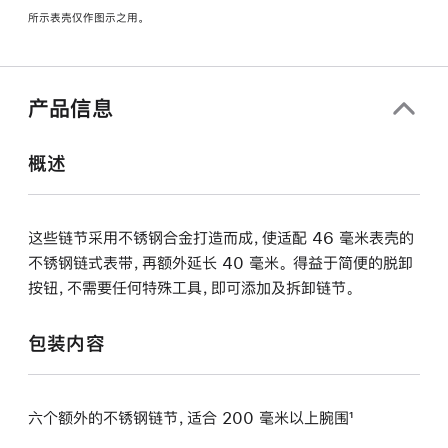
新
所示表壳仅作图示之用。
窗
口
中
打
产品信息
开)
概述
这些链节采用不锈钢合金打造而成，使适配 46 毫米表壳的
不锈钢链式表带，再额外延长 40 毫米。 得益于简便的脱卸
按钮，不需要任何特殊工具，即可添加及拆卸链节。
包装内容
六个额外的不锈钢链节，适合 200 毫米以上腕围¹