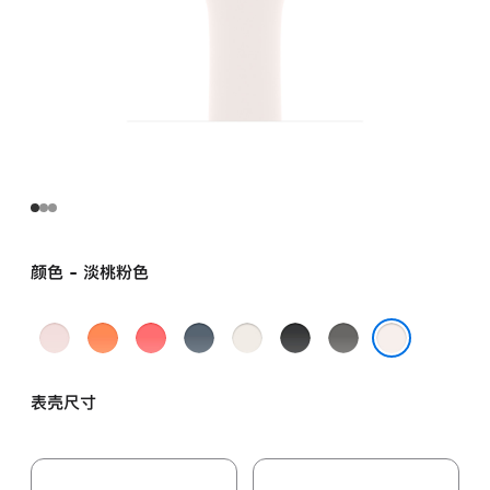
颜色 - 淡桃粉色
浅
柑
亮
铁
星
黑
岩
粉
橘
番
锚
光
色
灰
淡桃粉色
色
色
石
蓝
色
色
表壳尺寸
榴
色
粉
色