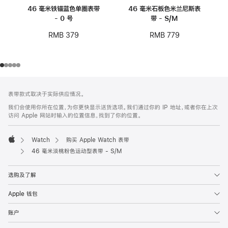
46 毫米铁锚蓝色单圈表带
46 毫米石板色米兰尼斯表
- 0 号
带 - S/M
RMB 379
RMB 779
网
脚
表带款式取决于实际供应情况。
注
页
我们会使用你所在位置，为你更快显示送货选项。我们通过你的 IP 地址，或者你在上次
页
访问 Apple 网站时输入的位置信息，找到了你的位置。
脚
Watch
购买 Apple Watch 表带
Apple
46 毫米淡桃粉色运动型表带 - S/M
选购及了解
Apple 钱包
账户