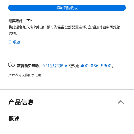
添加到购物袋
需要考虑一下？
将此设备加入你的收藏，即可先保留全部配置选择，之后随时回来再继续
选购。
收藏
获得购买帮助，
立即在线交流
(在
或致电
400-666-8800
。
新
所示表壳仅作图示之用。
窗
口
中
打
产品信息
开)
概述