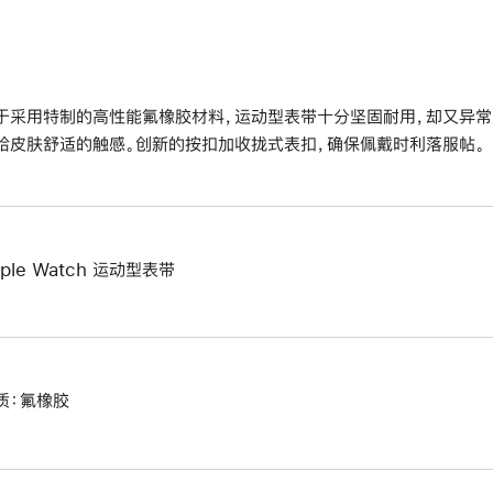
于采用特制的高性能氟橡胶材料，运动型表带十分坚固耐用，却又异常
给皮肤舒适的触感。创新的按扣加收拢式表扣，确保佩戴时利落服帖。
pple Watch 运动型表带
质：氟橡胶