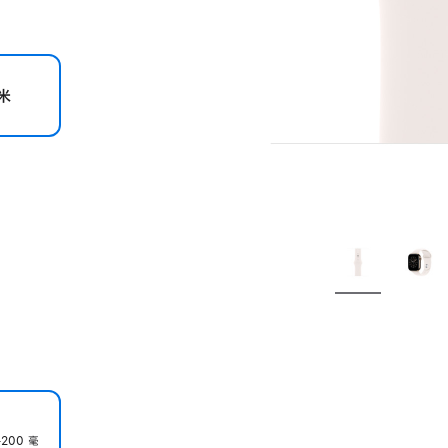
米
200 毫