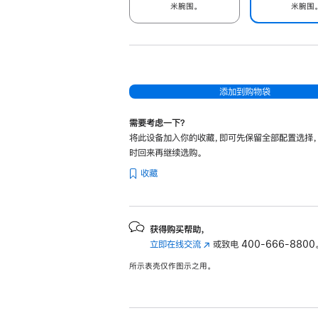
米腕围。
米腕围
添加到购物袋
需要考虑一下？
将此设备加入你的收藏，即可先保留全部配置选择
时回来再继续选购。
收藏
获得购买帮助，
立即在线交流
(在
或致电
400-666-8800
新
所示表壳仅作图示之用。
窗
口
中