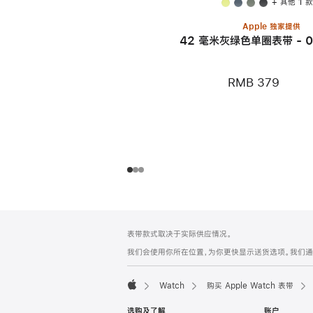
+ 其他 1 
Apple 独家提供
42 毫米灰绿色单圈表带 - 0
RMB 379
网
脚
表带款式取决于实际供应情况。
注
页
我们会使用你所在位置，为你更快显示送货选项。我们通过你
页
脚
Watch
购买 Apple Watch 表带
Apple
选购及了解
账户