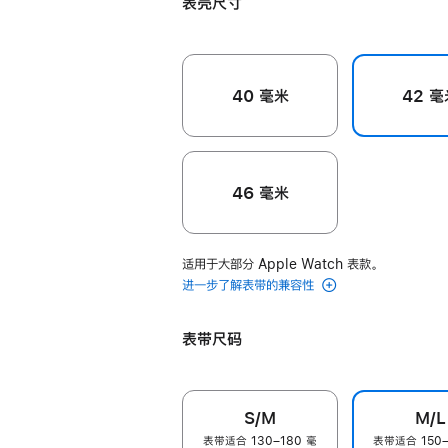
表壳尺寸
色
40 毫米
42 毫
46 毫米
适用于大部分 Apple Watch 表款。
进一步了解表带的兼容性
表带尺码
S/M
M/L
表带适合 130–180 毫
表带适合 150–