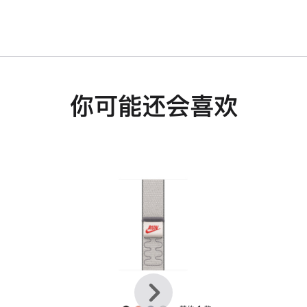
你可能还会喜欢
上
下
一
一
个
个