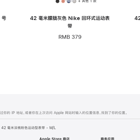
款
+ 其他 1 款
 号
42 毫米朦胧灰色 Nike 回环式运动表
4
带
RMB 379
的 IP 地址，或者你在上次访问 Apple 网站时输入的位置信息，找到了你的位置。
42 毫米淡桃粉色运动型表带 - M/L
Apple Store 商店
商务应用