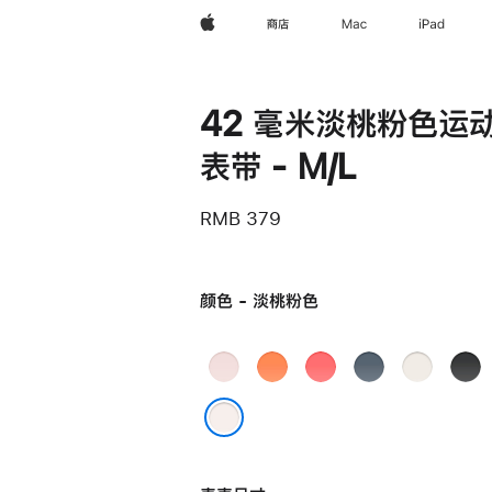
Apple
商店
Mac
iPad
42 毫米淡桃粉色运
表带 - M/L
RMB 379
颜色 - 淡桃粉色
浅
柑
亮
铁
星
黑
粉
橘
番
锚
光
色
色
色
石
蓝
色
淡桃粉色
榴
色
粉