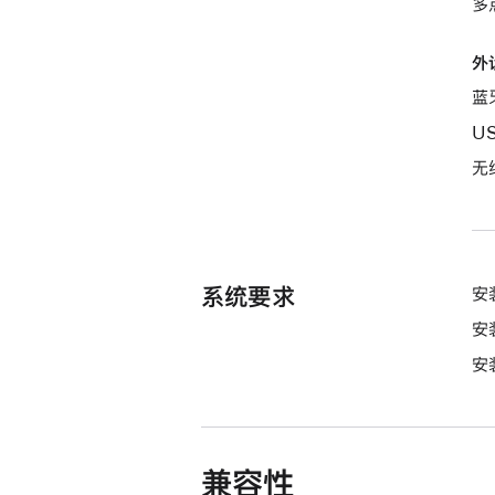
多
外
蓝
U
无
系统要求
安
安装
安装
兼容性