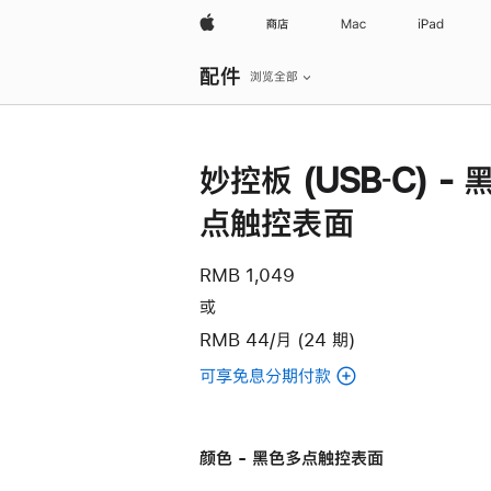
Apple
商店
Mac
iPad
本
配件
地
浏览全部
导
航
打
开
菜
妙控板 (USB‑C) -
单
点触控表面
RMB 1,049
或
RMB 44/月 (24 期)
可享免息分期付款
(妙
控
板
颜色 - 黑色多点触控表面
(USB‑C)
-