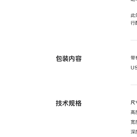
按
键
此
blackkeys
行
的
分
期
付
包装内容
带
款
选
U
项)
技术规格
尺
高度
宽度
深度