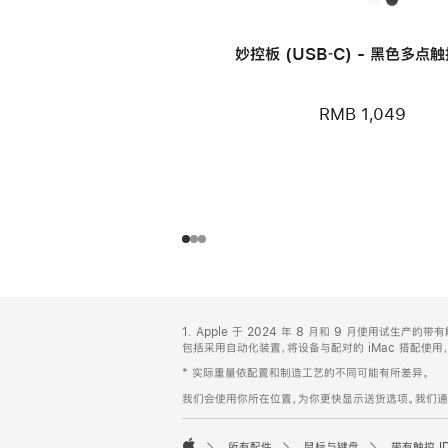
妙控板 (USB‑C) - 黑色多点
RMB 1,049
网
脚
1. Apple 于 2024 年 8 月和 9 月使用试生产
注
页
包括采用自动化装置，将设备与配对的 iMac 搭配
页
* 实际重量依配置和制造工艺的不同可能有所差异。
脚
我们会使用你所在位置，为你更快显示送货选项。我们通过你
所有配件
鼠标与键盘
带有触控 I