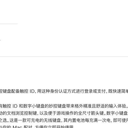
。
控键盘配备触控 ID，用这种身份认证方式进行登录或支付，既快速简
有触控 ID 和数字小键盘的妙控键盘带来格外精准且舒适的输入体验
动的文档浏览控制键，以及便于游戏操作的全尺寸箭头键。数字小键
之选。这是一款可充电的无线键盘，其内置电池每充满一次电，即可使用
与你的 Mac 配对，方便你立即开始使用。