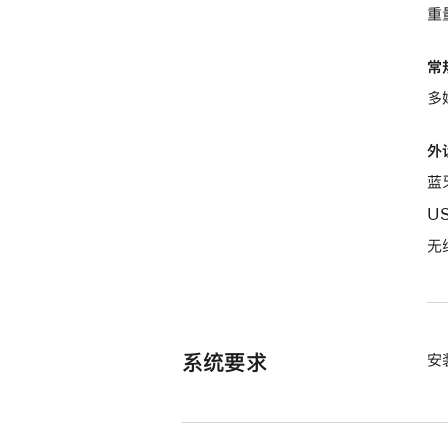
重量
常
多
外
蓝
U
无
系统要求
安