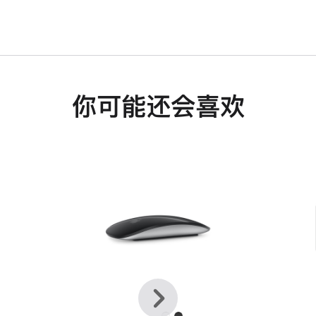
你可能还会喜欢
上
下
一
一
个
个