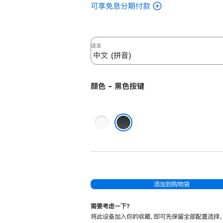
可享免息分期付款
(带
有
触
控 ID
语言
和
数
字
颜色 - 黑色按键
小
键
盘
白
的
色
黑色按键
妙
按
控
键
键
盘
添加到购物袋
(USB‑C，
适
需要考虑一下？
将此设备加入你的收藏，即可先保留全部配置选择
用