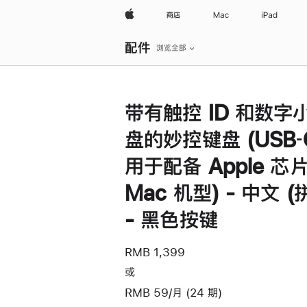
Apple
商店
Mac
iPad
本
配件
地
浏览全部
导
航
打
开
菜
带有触控 ID 和数字
单
盘的妙控键盘 (USB‑
用于配备 Apple 芯
Mac 机型) - 中文 (
- 黑色按键
RMB 1,399
或
RMB 59/月 (24 期)