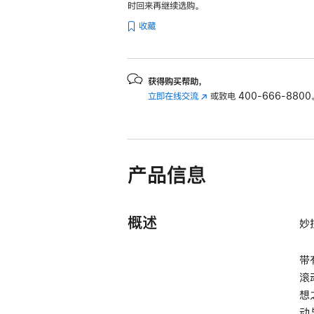
时回来再继续选购。
于
收藏
配
备
Apple
芯
获得购买帮助，
立即在线交流
(在
或致电
片
400-666-8800
新
的
窗
Mac
口
机
中
型)
产品信息
打
-
开)
中
概述
文
妙
(拼
音)
带
-
滚
黑
想
色
动