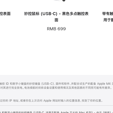
触控表面
妙控鼠标 (USB‑C) - 黑色多点触控表
带有触
面
用于配
RMB 699
的带有触控 ID 和数字小键盘的妙控键盘 (USB-C)、固件和软件，并配合试生产的配备 Apple M
使用，对其进行完全放电。电池续航时间依设备设置和使用情况及其他因素的不同而可能有所差异。
的 IP 地址，或者你在上次访问 Apple 网站时输入的位置信息，找到了你的位置。
D 和数字小键盘的妙控键盘 (USB‑C，适用于配备 Apple 芯片的 Mac 机型) - 中文 (拼音)