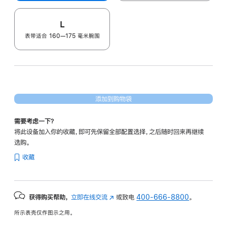
L
表带适合 160—175 毫米腕围
添加到购物袋
需要考虑一下？
将此设备加入你的收藏，即可先保留全部配置选择，之后随时回来再继续
选购。
收藏
获得购买帮助，
立即在线交流
(在
或致电
400-666-8800
。
新
所示表壳仅作图示之用。
窗