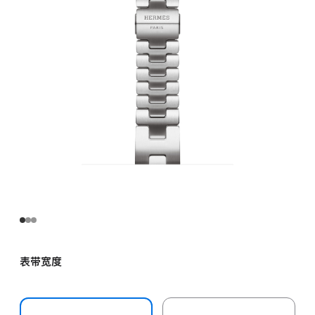
色
Grand H
表
带
-
S
satine
的
分
期
付
款
选
项)
表带宽度