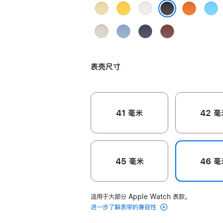
米
Grège
Jaune
Blanc
Orange
Bleu
Noir 黑
米
黄
白
橙
Céle
Noir 黑色
色
Béton
Bleu
Navy
Rouge
灰
色
色
色
天
Kilim
水
Pastel
深
H
色
蓝
Single Tour
泥
粉
海
经
色
表
表壳尺寸
灰
蓝
军
典
带
色
色
蓝
红
noir
色
色
的
41 毫米
42 毫
分
期
付
款
45 毫米
46 毫
选
项)
适用于大部分 Apple Watch 表款。
进一步了解表带的兼容性