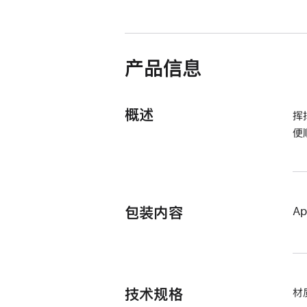
窗
口
中
打
开)
产品信息
概述
挥
便
包装内容
Ap
技术规格
材