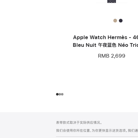
Apple Watch Hermès - 
Bleu Nuit 午夜蓝色 Néo Tri
带
RMB 2,699
网
脚
表带款式取决于实际供应情况。
注
页
我们会使用你所在位置，为你更快显示送货选项。我们通过你
页