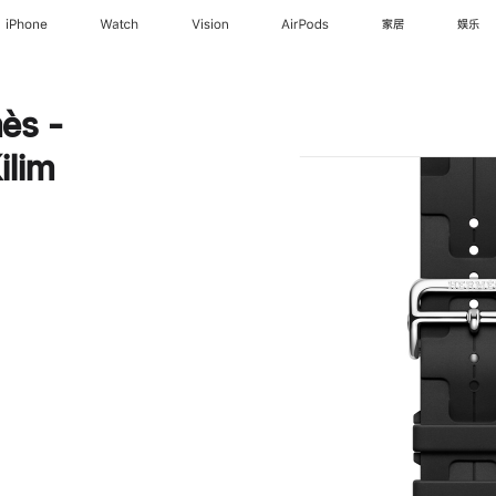
iPhone
Watch
Vision
AirPods
家居
娱乐
ès -
lim