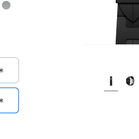
Gris
ste
灰
色
米
米