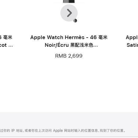
上
下
一
一
个
个
46 毫米
Apple Watch Hermès - 46 毫米
Appl
cot 表
Noir/Écru 黑配浅米色
Sat
Toile H Double Jeu 表带
RMB 2,699
的 IP 地址，或者你在上次访问 Apple 网站时输入的位置信息，找到了你的位置。