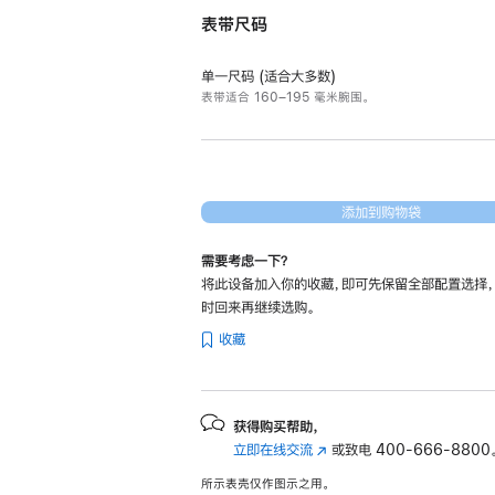
表带尺码
单一尺码 (适合大多数)
表带适合 160–195 毫米腕围。
添加到购物袋
需要考虑一下？
将此设备加入你的收藏，即可先保留全部配置选择
时回来再继续选购。
收藏
获得购买帮助，
立即在线交流
(在
或致电
400-666-8800
新
所示表壳仅作图示之用。