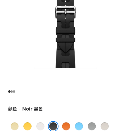
Kilim
Single Tour
表
带
noir
的
分
期
付
款
选
项)
颜色 - Noir 黑色
Grège
Jaune
Blanc
Orange
Bleu
Gris
Béton