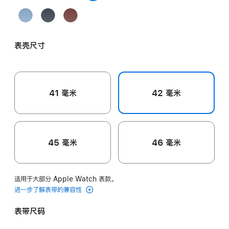
米
黄
白
橙
Céleste
灰
水
Noir 黑色
Bleu
Navy
Rouge
灰
色
色
色
天
色
泥
Pastel
深
H
色
蓝
灰
粉
海
经
色
色
表壳尺寸
蓝
军
典
色
蓝
红
色
色
41 毫米
42 毫米
45 毫米
46 毫米
适用于大部分 Apple Watch 表款。
进一步了解表带的兼容性
表带尺码