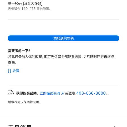
单一尺码 (适合大多数)
表带适合 140–175 毫米腕围。
添加到购物袋
需要考虑一下？
将此设备加入你的收藏，即可先保留全部配置选择，之后随时回来再继续
选购。
收藏
获得购买帮助，
立即在线交流
(在
或致电
400-666-8800
。
新
所示表壳仅作图示之用。
窗
口
中
打