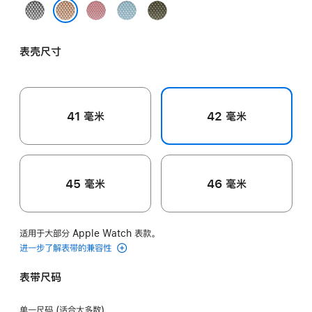
选
Noir/
Framboise/
Bleu
Vert/Noir
项)
Écru
Écru
Céleste/
绿
Gold/Écru 金色配浅米色
黑
莓
Écru
配
表壳尺寸
配
红
天
黑
浅
配
蓝
色
米
浅
配
色
米
浅
41 毫米
42 毫米
色
米
色
45 毫米
46 毫米
适用于大部分 Apple Watch 表款。
进一步了解表带的兼容性
表带尺码
单一尺码 (适合大多数)