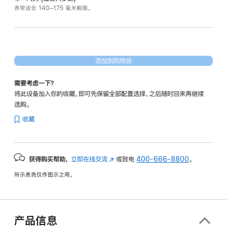
表带适合 140–175 毫米腕围。
添加到购物袋
需要考虑一下？
将此设备加入你的收藏，即可先保留全部配置选择，之后随时回来再继续
选购。
收藏
获得购买帮助，
立即在线交流
(在
或致电
400-666-8800
。
新
所示表壳仅作图示之用。
窗
口
中
打
产品信息
开)