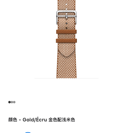
Gold/
Écru
金
色
配
浅
米
色
Toile H
Single Tour
表
带
gold_ecru
的
分
期
付
颜色 - Gold/Écru 金色配浅米色
款