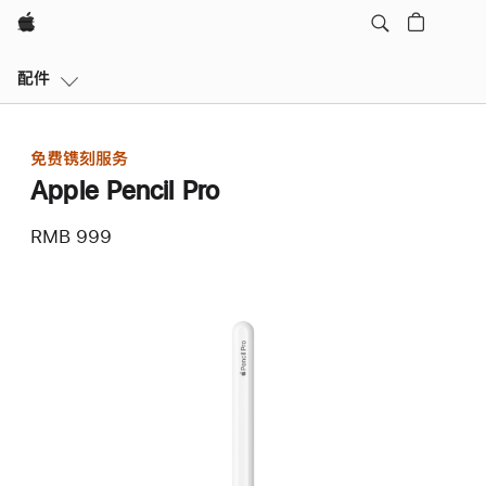
Apple
本
配件
地
导
航
免费镌刻服务
打
Apple Pencil Pro
开
菜
RMB 999
单