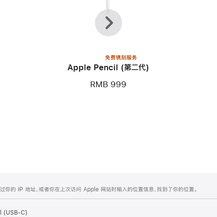
上
下
一
一
个
个
免费镌刻服务
Apple Pencil (第二代)
RMB 999
的 IP 地址，或者你在上次访问 Apple 网站时输入的位置信息，找到了你的位置。
il (USB-C)