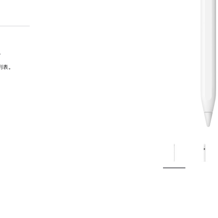
。
列表。