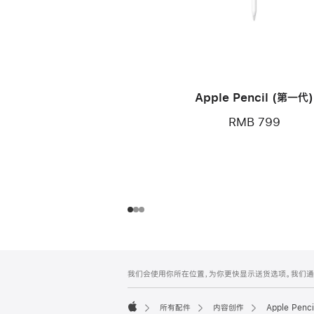
Apple Pencil (第一代)
RMB 799
网
脚
我们会使用你所在位置，为你更快显示送货选项。我们通过你
注
页
页
所有配件
内容创作
Apple Penc