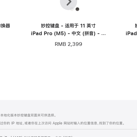
一
一
个
个
 转换器
妙控键盘 - 适用于 11 英寸
iPad Pro (M5) - 中文 (拼音) - 白
iPad
色
RMB 2,399
有本地化版本妙控键盘双面夹可供选择。
的 IP 地址，或者你在上次访问 Apple 网站时输入的位置信息，找到了你的位置。