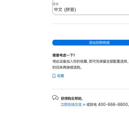
iPad
语言
(A16)
的
妙
控
键
添加到购物袋
盘
双
需要考虑一下？
面
将此设备加入你的收藏，即可先保留全部配置选择
夹
时回来再继续选购。
-
收藏
中
文
(拼
获得购买帮助，
音)
立即在线交流
(在
或致电
400-666-8800
的
新
窗
分
口
期
中