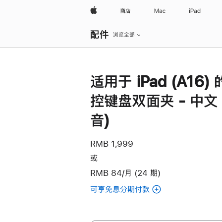
Apple
商店
Mac
iPad
本
配件
地
浏览全部
导
航
打
开
菜
适用于 iPad (A16)
单
控键盘双面夹 - 中文 
音)
RMB 1,999
或
RMB 84/月 (24 期)
可享免息分期付款
(适
用
于