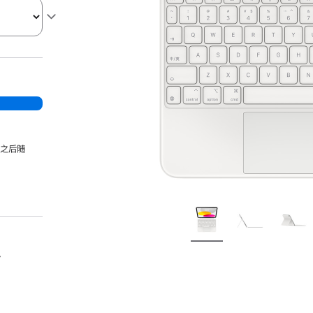
，之后随
。