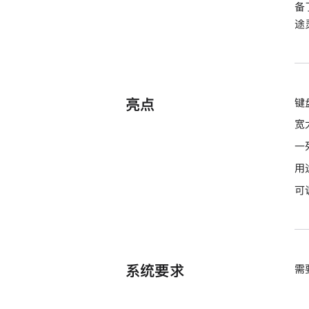
备
途
亮点
键
宽
一
用
可
系统要求
需