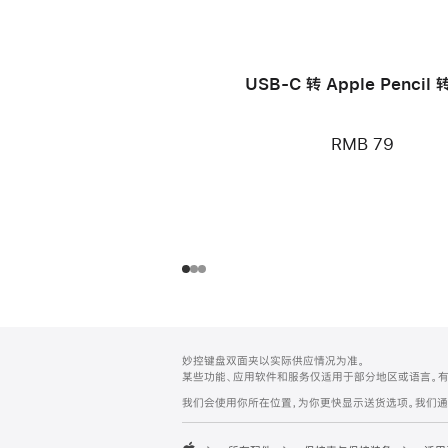
USB-C 转 Apple Pencil
RMB 79
网
脚
妙控键盘双面夹以实际供应情况为准。
注
页
某些功能、应用软件和服务仅适用于部分地区或语言。
页
我们会使用你所在位置，为你更快显示送货选项。我们通过你
脚