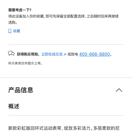
需要考虑一下？
将此设备加入你的收藏，即可先保留全部配置选择，之后随时回来再继续
选购。
收藏
获得购买帮助，
立即在线交流
(在
或致电
400-666-8800
。
新
所示表壳仅作图示之用。
窗
口
中
打
产品信息
开)
概述
新款彩虹版回环式运动表带，绽放多彩活力。多层柔软的尼