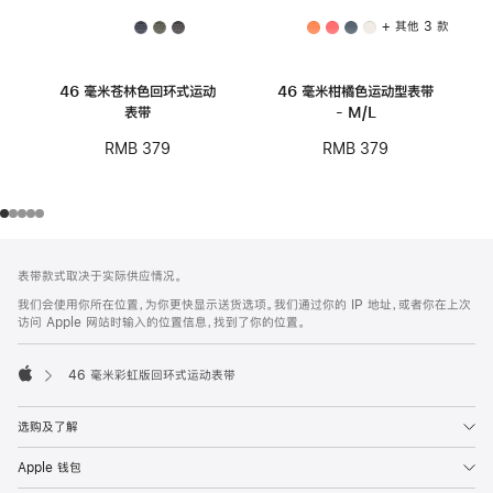
+ 其他 3 款
46 毫米苍林色回环式运动
46 毫米柑橘色运动型表带
表带
- M/L
RMB 379
RMB 379
网
脚
表带款式取决于实际供应情况。
注
页
我们会使用你所在位置，为你更快显示送货选项。我们通过你的 IP 地址，或者你在上次
页
访问 Apple 网站时输入的位置信息，找到了你的位置。
脚
46 毫米彩虹版回环式运动表带
Apple
选购及了解
Apple 钱包