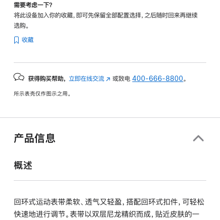
需要考虑一下？
将此设备加入你的收藏，即可先保留全部配置选择，之后随时回来再继续
选购。
收藏
获得购买帮助，
立即在线交流
(在
或致电
400-666-8800
。
新
所示表壳仅作图示之用。
窗
口
中
打
产品信息
开)
概述
回环式运动表带柔软、透气又轻盈，搭配回环式扣件，可轻松
快速地进行调节。表带以双层尼龙精织而成，贴近皮肤的一