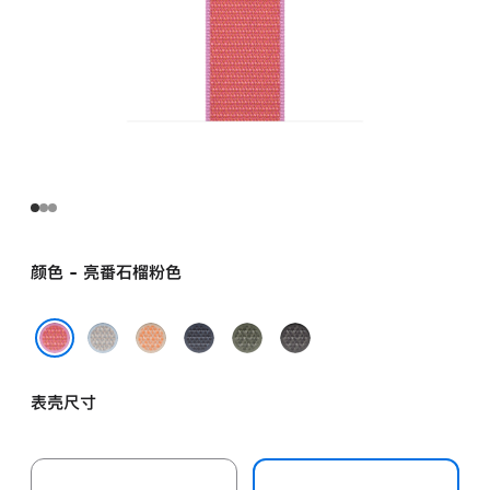
颜色 - 亮番石榴粉色
雾
蜜
铁
苍
深
蓝
瓜
锚
林
灰
亮番石榴粉色
色
色
蓝
色
色
表壳尺寸
色