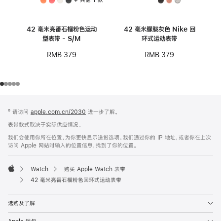
42 毫米亮番石榴粉色运动
42 毫米朦胧灰色 Nike 回
型表带 - S/M
环式运动表带
RMB 379
RMB 379
网
脚
º 请访问
apple.com.cn/2030
进一步了解。
注
页
表带款式取决于实际供应情况。
页
我们会使用你所在位置，为你更快显示送货选项。我们通过你的 IP 地址，或者你在上次
脚
访问 Apple 网站时输入的位置信息，找到了你的位置。
Watch
购买 Apple Watch 表带
Apple
42 毫米亮番石榴粉色回环式运动表带
选购及了解