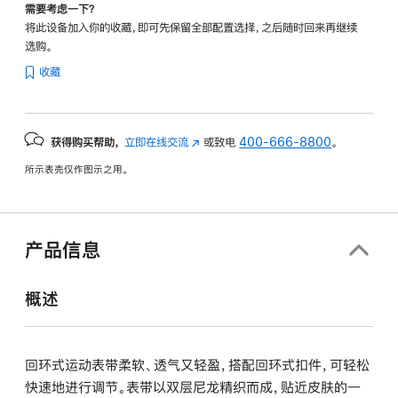
需要考虑一下？
将此设备加入你的收藏，即可先保留全部配置选择，之后随时回来再继续
选购。
收藏
获得购买帮助，
立即在线交流
(在
或致电
400-666-8800
。
新
所示表壳仅作图示之用。
窗
口
中
打
产品信息
开)
概述
回环式运动表带柔软、透气又轻盈，搭配回环式扣件，可轻松
快速地进行调节。表带以双层尼龙精织而成，贴近皮肤的一