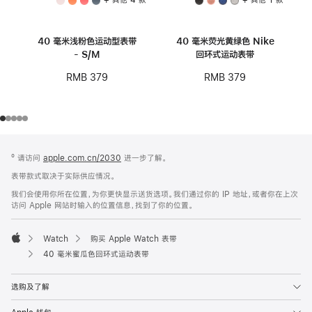
40 毫米浅粉色运动型表带
40 毫米荧光黄绿色 Nike
- S/M
回环式运动表带
RMB 379
RMB 379
网
脚
º 请访问
apple.com.cn/2030
进一步了解。
注
页
表带款式取决于实际供应情况。
页
我们会使用你所在位置，为你更快显示送货选项。我们通过你的 IP 地址，或者你在上次
脚
访问 Apple 网站时输入的位置信息，找到了你的位置。
Watch
购买 Apple Watch 表带
Apple
40 毫米蜜瓜色回环式运动表带
选购及了解