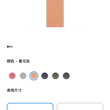
颜色 - 蜜瓜色
亮
雾
铁
苍
深
番
蓝
锚
林
灰
蜜瓜色
石
色
蓝
色
色
表壳尺寸
榴
色
粉
色