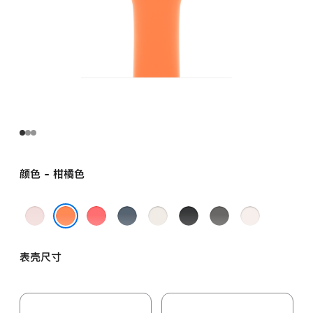
颜色 - 柑橘色
浅
亮
铁
星
黑
岩
淡
粉
番
锚
光
色
灰
桃
柑橘色
色
石
蓝
色
色
粉
表壳尺寸
榴
色
色
粉
色