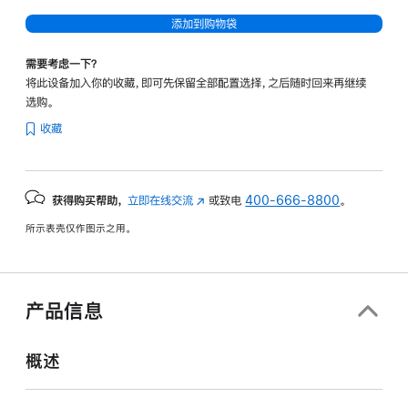
添加到购物袋
需要考虑一下？
将此设备加入你的收藏，即可先保留全部配置选择，之后随时回来再继续
选购。
收藏
获得购买帮助，
立即在线交流
(在
或致电
400-666-8800
。
新
所示表壳仅作图示之用。
窗
口
中
打
产品信息
开)
概述