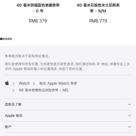
46 毫米铁锚蓝色单圈表带
46 毫米石板色米兰尼斯表
- 0 号
带 - S/M
RMB 379
RMB 779
网
脚
表带款式取决于实际供应情况。
注
页
我们会使用你所在位置，为你更快显示送货选项。我们通过你的 IP 地址，或者你在上次
页
访问 Apple 网站时输入的位置信息，找到了你的位置。
脚
Watch
购买 Apple Watch 表带
Apple
46 毫米柑橘色运动型表带 - M/L
选购及了解
Apple 钱包
账户