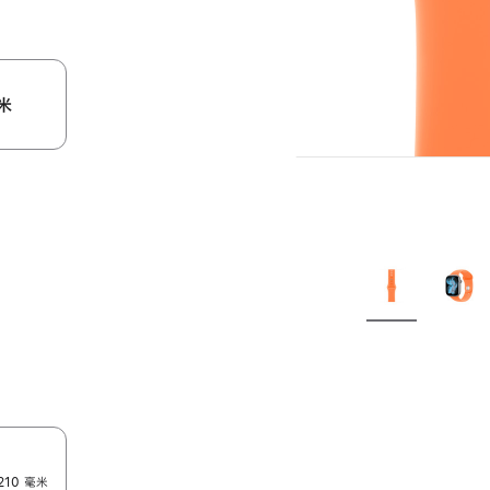
米
210 毫米