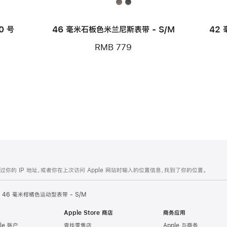
款
0 号
46 毫米石板色米兰尼斯表带 - S/M
42
RMB 779
的 IP 地址，或者你在上次访问 Apple 网站时输入的位置信息，找到了你的位置。
46 毫米柑橘色运动型表带 - S/M
Apple Store 商店
商务应用
le 账户
查找零售店
Apple 与商务