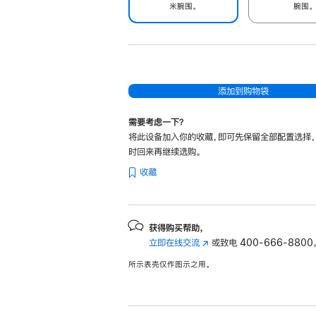
米腕围。
腕围。
添加到购物袋
需要考虑一下？
将此设备加入你的收藏，即可先保留全部配置选择
时回来再继续选购。
收藏
获得购买帮助，
立即在线交流
(在
或致电
400-666-8800
新
所示表壳仅作图示之用。
窗
口
中