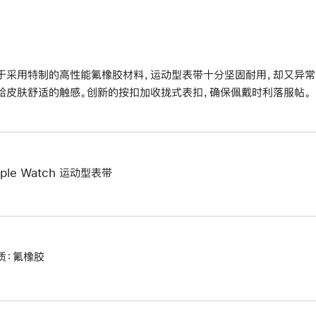
于采用特制的高性能氟橡胶材料，运动型表带十分坚固耐用，却又异常
给皮肤舒适的触感。创新的按扣加收拢式表扣，确保佩戴时利落服帖。
pple Watch 运动型表带
质：氟橡胶