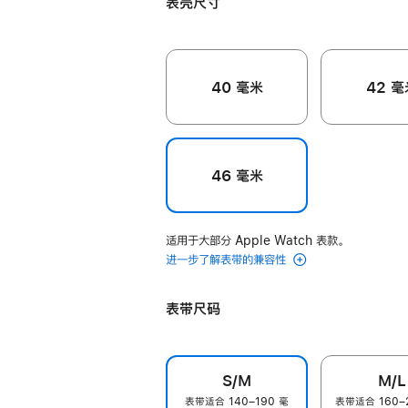
表壳尺寸
色
色
40 毫米
42 毫
46 毫米
适用于大部分 Apple Watch 表款。
进一步了解表带的兼容性
表带尺码
S/M
M/L
表带适合 140–190 毫
表带适合 160–