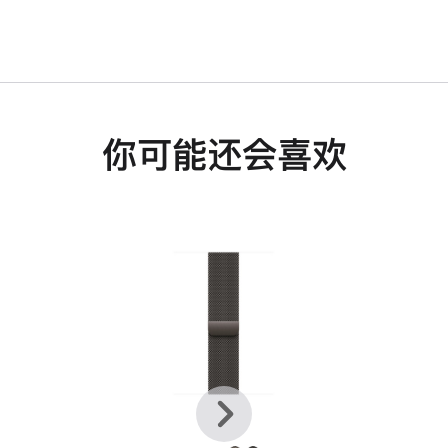
你可能还会喜欢
上
下
一
一
个
个