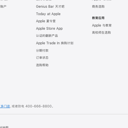
e 账户
Genius Bar 天才吧
商务选购
Today at Apple
教育应用
Apple 夏令营
Apple 与教育
Apple Store App
高校师生选购
认证的翻新产品
Apple Trade In 换购计划
分期付款
订单状态
选购帮助
更多门店
，或者致电
400-666-8800
。
站地图