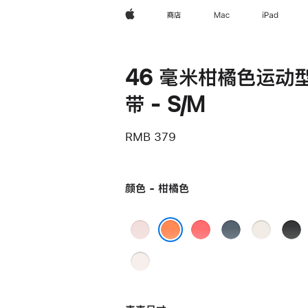
Apple
商店
Mac
iPad
46 毫米柑橘色运动
带 - S/M
RMB 379
颜色 - 柑橘色
浅
亮
铁
星
黑
粉
番
锚
光
色
柑橘色
淡
色
石
蓝
色
桃
榴
色
粉
粉