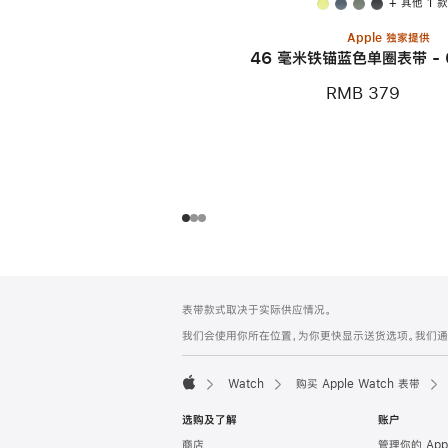
+ 其他 1 
Apple 独家提供
46 毫米铁锚蓝色单圈表带 - 
RMB 379
网
脚
表带款式取决于实际供应情况。
注
页
我们会使用你所在位置，为你更快显示送货选项。我们通过你
页
脚
Watch
购买 Apple Watch 表带
Apple
选购及了解
账户
商店
管理你的 App