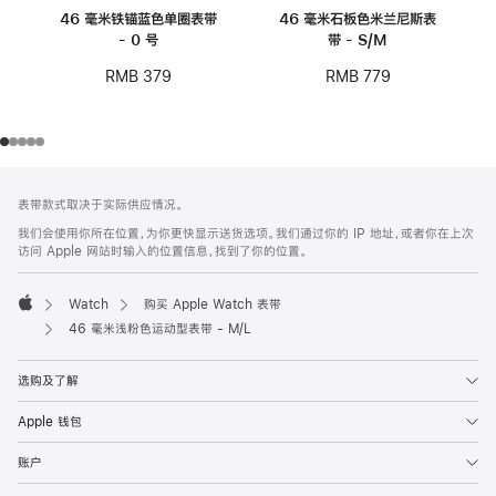
46 毫米铁锚蓝色单圈表带
46 毫米石板色米兰尼斯表
- 0 号
带 - S/M
RMB 379
RMB 779
网
脚
表带款式取决于实际供应情况。
注
页
我们会使用你所在位置，为你更快显示送货选项。我们通过你的 IP 地址，或者你在上次
页
访问 Apple 网站时输入的位置信息，找到了你的位置。
脚
Watch
购买 Apple Watch 表带
Apple
46 毫米浅粉色运动型表带 - M/L
选购及了解
Apple 钱包
账户