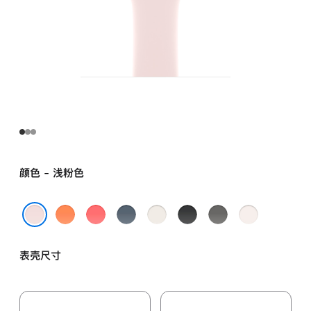
颜色 - 浅粉色
柑
亮
铁
星
黑
岩
淡
橘
番
锚
光
色
灰
桃
浅粉色
色
石
蓝
色
色
粉
表壳尺寸
榴
色
色
粉
色