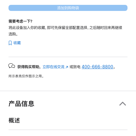
添加到购物袋
需要考虑一下？
将此设备加入你的收藏，即可先保留全部配置选择，之后随时回来再继续
选购。
收藏
获得购买帮助，
立即在线交流
(在
或致电
400-666-8800
。
新
所示表壳仅作图示之用。
窗
口
中
打
产品信息
开)
概述