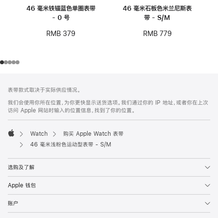
46 毫米铁锚蓝色单圈表带
46 毫米石板色米兰尼斯表
- 0 号
带 - S/M
RMB 379
RMB 779
网
脚
表带款式取决于实际供应情况。
注
页
我们会使用你所在位置，为你更快显示送货选项。我们通过你的 IP 地址，或者你在上次
页
访问 Apple 网站时输入的位置信息，找到了你的位置。
脚
Watch
购买 Apple Watch 表带
Apple
46 毫米浅粉色运动型表带 - S/M
选购及了解
Apple 钱包
账户