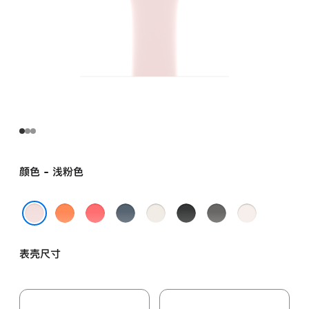
颜色 - 浅粉色
柑
亮
铁
星
黑
岩
淡
橘
番
锚
光
色
灰
桃
浅粉色
色
石
蓝
色
色
粉
表壳尺寸
榴
色
色
粉
色