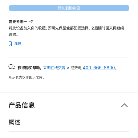
添加到购物袋
需要考虑一下？
将此设备加入你的收藏，即可先保留全部配置选择，之后随时回来再继续
选购。
收藏
获得购买帮助，
立即在线交流
(在
或致电
400-666-8800
。
新
所示表壳仅作图示之用。
窗
口
中
打
产品信息
开)
概述