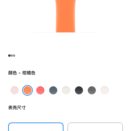
颜色 - 柑橘色
浅
亮
铁
星
黑
岩
淡
粉
番
锚
光
色
灰
桃
柑橘色
色
石
蓝
色
色
粉
表壳尺寸
榴
色
色
粉
色