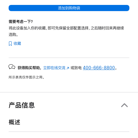
添加到购物袋
需要考虑一下？
将此设备加入你的收藏，即可先保留全部配置选择，之后随时回来再继续
选购。
收藏
获得购买帮助，
立即在线交流
(在
或致电
400-666-8800
。
新
所示表壳仅作图示之用。
窗
口
中
打
产品信息
开)
概述