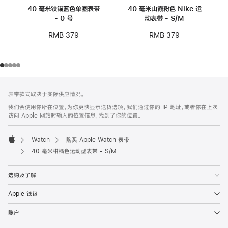
40 毫米铁锚蓝色单圈表带
40 毫米山霞粉色 Nike 运
- 0 号
动表带 - S/M
RMB 379
RMB 379
网
脚
表带款式取决于实际供应情况。
注
页
我们会使用你所在位置，为你更快显示送货选项。我们通过你的 IP 地址，或者你在上次
页
访问 Apple 网站时输入的位置信息，找到了你的位置。
脚
Watch
购买 Apple Watch 表带
Apple
40 毫米柑橘色运动型表带 - S/M
选购及了解
Apple 钱包
账户