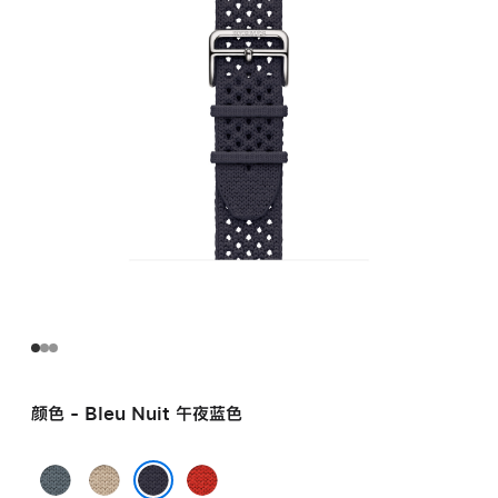
午
夜
蓝
色
Néo Tricot
表
带
bleunuit
的
分
期
付
款
选
项)
颜色 - Bleu Nuit 午夜蓝色
Bleu
Argile
Capucine