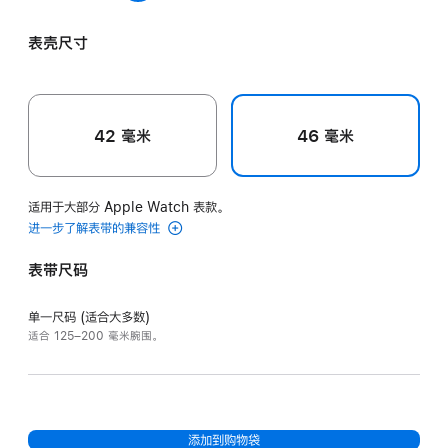
Gris
黏
橙
Bleu Nuit 午夜蓝色
灰
土
红
表壳尺寸
蓝
色
色
色
42 毫米
46 毫米
适用于大部分 Apple Watch 表款。
进一步了解表带的兼容性
表带尺码
单一尺码 (适合大多数)
适合 125–200 毫米腕围。
添加到购物袋