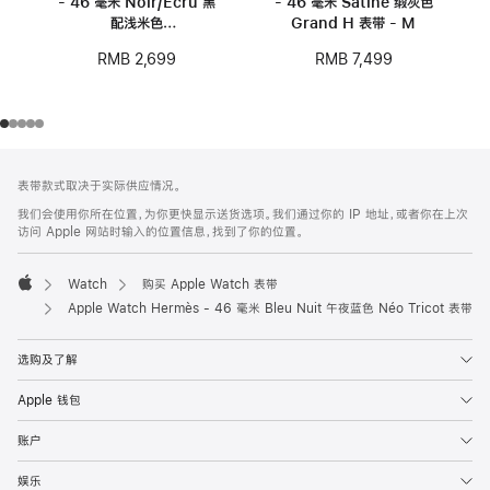
- 46 毫米 Noir/Écru 黑
- 46 毫米 Satiné 缎灰色
配浅米色
Grand H 表带 - M
Toile H Double Jeu 表
RMB 2,699
RMB 7,499
带
网
脚
表带款式取决于实际供应情况。
注
页
我们会使用你所在位置，为你更快显示送货选项。我们通过你的 IP 地址，或者你在上次
页
访问 Apple 网站时输入的位置信息，找到了你的位置。
脚
Watch
购买 Apple Watch 表带
Apple
Apple Watch Hermès - 46 毫米 Bleu Nuit 午夜蓝色 Néo Tricot 表带
选购及了解
Apple 钱包
账户
娱乐