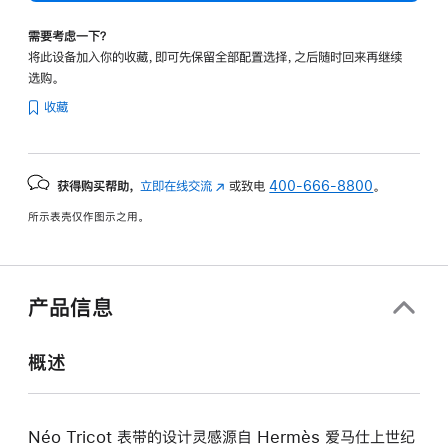
需要考虑一下？
将此设备加入你的收藏，即可先保留全部配置选择，之后随时回来再继续
选购。
收藏
获得购买帮助，
立即在线交流
(在
或致电
400-666-8800
。
新
所示表壳仅作图示之用。
窗
口
中
打
产品信息
开)
概述
Néo Tricot 表带的设计灵感源自 Hermès 爱马仕上世纪