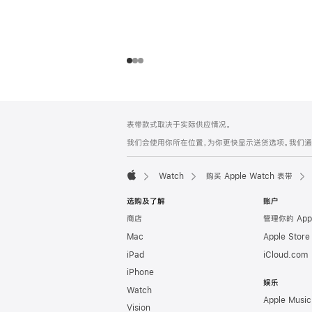
网
脚
表带款式取决于实际供应情况。
注
页
我们会使用你所在位置，为你更快显示送货选项。我们通过你
页
脚
Watch
购买 Apple Watch 表带
Apple
选购及了解
账户
商店
管理你的 App
Mac
Apple Stor
iPad
iCloud.com
iPhone
娱乐
Watch
Apple Music
Vision