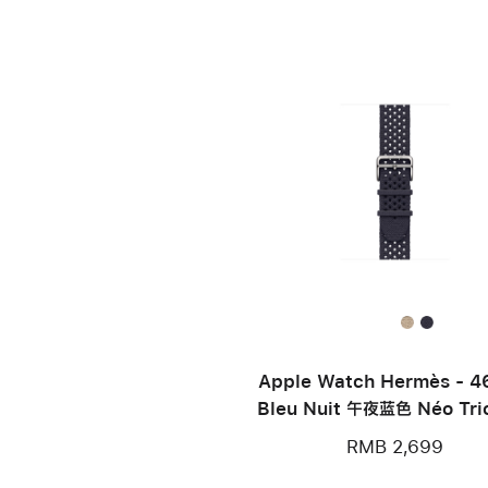
Apple Watch Hermès - 
Bleu Nuit 午夜蓝色 Néo Tri
带
RMB 2,699