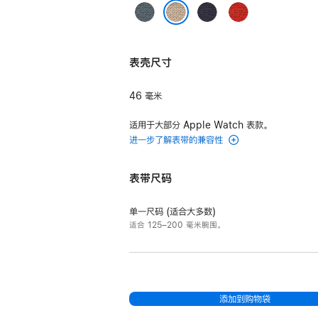
米
Bleu
Bleu
Capucine
Argile 黏
Gris
Nuit
橙
Argile 黏土色
土
灰
午
红
色
表壳尺寸
蓝
夜
色
Néo Tricot
色
蓝
表
46 毫米
色
带
适用于大部分 Apple Watch 表款。
argile
进一步了解表带的兼容性
的
分
表带尺码
期
付
单一尺码 (适合大多数)
款
适合 125–200 毫米腕围。
选
项)
添加到购物袋