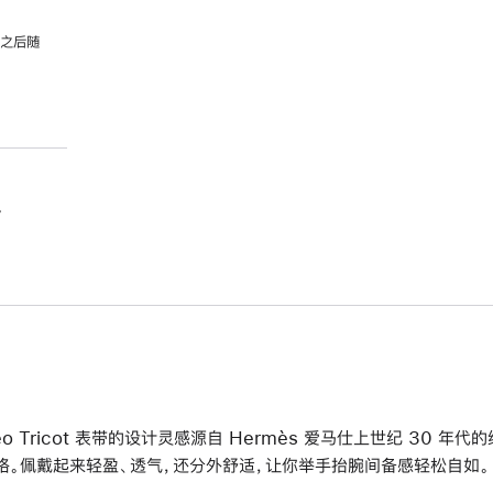
，之后随
。
éo Tricot 表带的设计灵感源自 Hermès 爱马仕上世纪 30 
格。佩戴起来轻盈、透气，还分外舒适，让你举手抬腕间备感轻松自如。