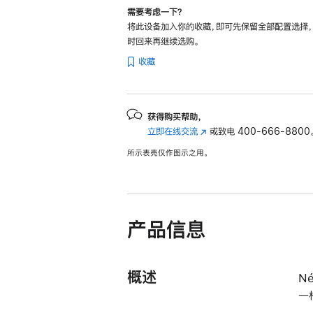
需要考虑一下？
将此设备加入你的收藏，即可先保留全部配置选择
时回来再继续选购。
收藏
获得购买帮助，
立即在线交流
(在
或致电
400-666-8800
新
所示表壳仅作图示之用。
窗
口
中
打
开)
产品信息
概述
N
一