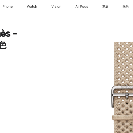
iPhone
Watch
Vision
AirPods
家居
娱乐
ès -
土色