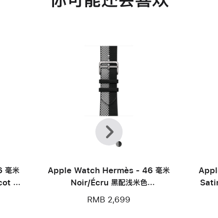
上
下
一
一
个
个
46 毫米
Apple Watch Hermès - 46 毫米
Appl
cot 表
Noir/Écru 黑配浅米色
Sat
Toile H Double Jeu 表带
RMB 2,699