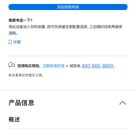
添加到购物袋
需要考虑一下？
将此设备加入你的收藏，即可先保留全部配置选择，之后随时回来再继续
选购。
收藏
获得购买帮助，
立即在线交流
(在
或致电
400-666-8800
。
新
所示表壳仅作图示之用。
窗
口
中
打
产品信息
开)
概述