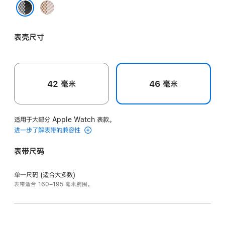
Écru/
Écru
Noir/Écru 黑配浅米色
浅
表壳尺寸
米
色
配
浅
42 毫米
46 毫米
米
色
适用于大部分 Apple Watch 表款。
进一步了解表带的兼容性
表带尺码
单一尺码 (适合大多数)
表带适合 160–195 毫米腕围。