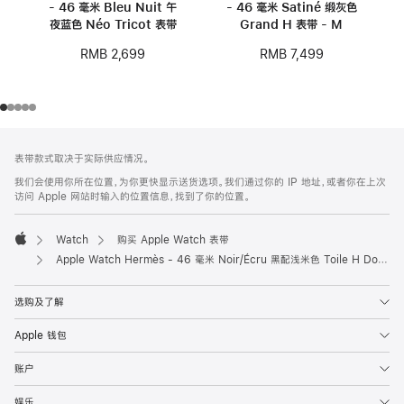
- 46 毫米 Bleu Nuit 午
- 46 毫米 Satiné 缎灰色
夜蓝色 Néo Tricot 表带
Grand H 表带 - M
RMB 2,699
RMB 7,499
网
脚
表带款式取决于实际供应情况。
注
页
我们会使用你所在位置，为你更快显示送货选项。我们通过你的 IP 地址，或者你在上次
页
访问 Apple 网站时输入的位置信息，找到了你的位置。
脚
Watch
购买 Apple Watch 表带
Apple
Apple Watch Hermès - 46 毫米 Noir/Écru 黑配浅米色 Toile H Double Jeu 表带
选购及了解
Apple 钱包
账户
娱乐