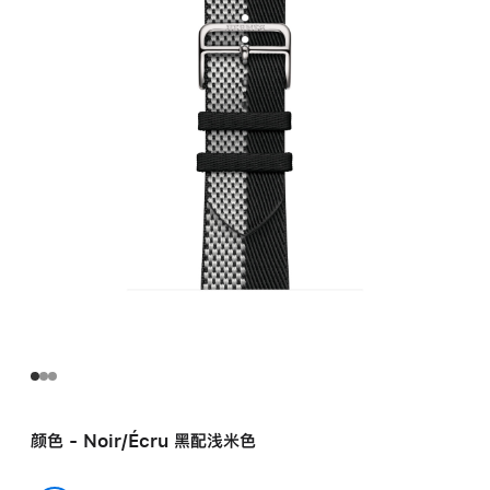
Noir/
Écru
黑
配
浅
米
色
Toile H Double Jeu
表
带
noir_ecru
的
分
期
付
款
选
颜色 - Noir/Écru 黑配浅米色
项)