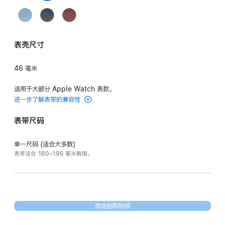
米
白
黑
橙
Céleste
灰
水
Jaune 黄色
Bleu
Navy
Rouge
灰
色
色
色
天
色
泥
Pastel
深
H
色
蓝
灰
粉
海
经
色
色
表壳尺寸
蓝
军
典
色
蓝
红
46 毫米
色
色
适用于大部分 Apple Watch 表款。
进一步了解表带的兼容性
表带尺码
单一尺码 (适合大多数)
表带适合 160–195 毫米腕围。
添加到购物袋