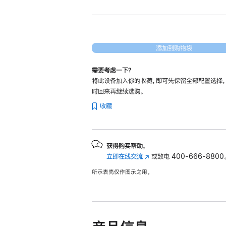
项)
添加到购物袋
需要考虑一下？
将此设备加入你的收藏，即可先保留全部配置选择
时回来再继续选购。
收藏
获得购买帮助，
立即在线交流
(在
或致电
400-666-8800
新
所示表壳仅作图示之用。
窗
口
中
打
开)