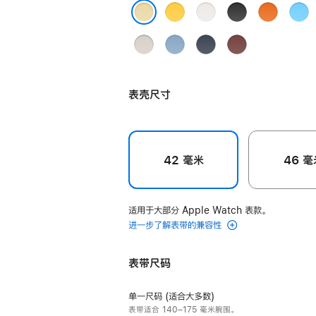
毫
Jaune
Blanc
Noir
Orange
Bleu
米
黄
白
黑
橙
Céle
Grège 米灰色
Grège
Béton
Bleu
Navy
Rouge
色
色
色
色
天
米
水
Pastel
深
H
蓝
灰
泥
粉
海
经
色
色
表壳尺寸
灰
蓝
军
典
Kilim
色
色
蓝
红
Single
色
色
Tour
42 毫米
46 毫
表
带
grege
适用于大部分 Apple Watch 表款。
的
进一步了解表带的兼容性
分
期
表带尺码
付
款
单一尺码 (适合大多数)
选
表带适合 140–175 毫米腕围。