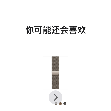
你可能还会喜欢
上
下
一
一
个
个