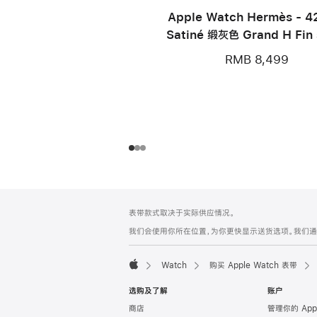
Apple Watch Hermès - 
Satiné 缎灰色 Grand H Fin
S
RMB 8,499
网
脚
表带款式取决于实际供应情况。
注
页
我们会使用你所在位置，为你更快显示送货选项。我们通过你
页
脚
Watch
购买 Apple Watch 表带
Apple
选购及了解
账户
商店
管理你的 App