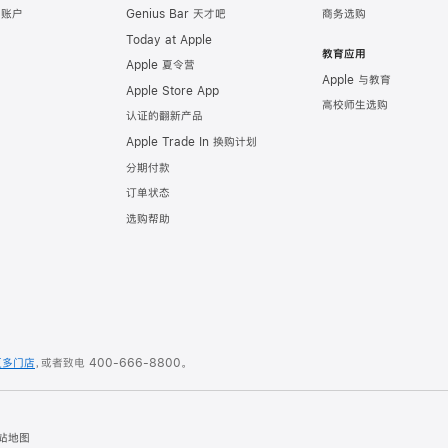
e 账户
Genius Bar 天才吧
商务选购
Today at Apple
教育应用
Apple 夏令营
Apple 与教育
Apple Store App
高校师生选购
认证的翻新产品
Apple Trade In 换购计划
分期付款
订单状态
选购帮助
更多门店
，或者致电
400-666-8800
。
站地图