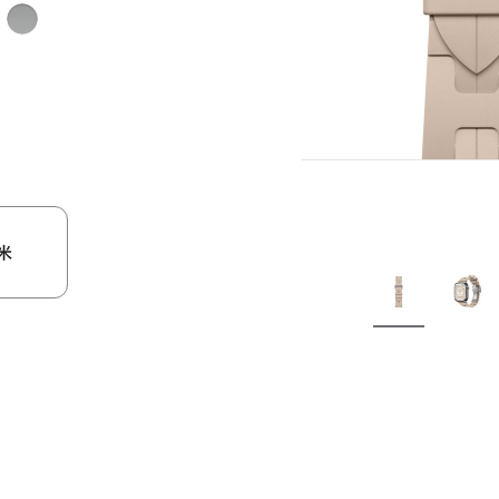
Gris
ste
灰
色
米