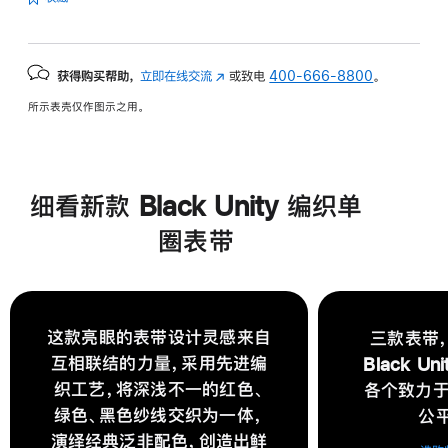
获得购买帮助，
立即在线交流
(在
或致电
400-666-8800
。
新
所示表壳仅作图示之用。
窗
口
中
打
细看新款 Black Unity 编织单
开)
圈表带
这款亮眼的表带设计灵感来自
三款表带
互相联结的力量，采用先进编
Black U
织工艺，将深浅不一的红色、
各个致力
绿色、黑色纱线交织为一体，
公
演绎经典泛非配色，创造出鲜