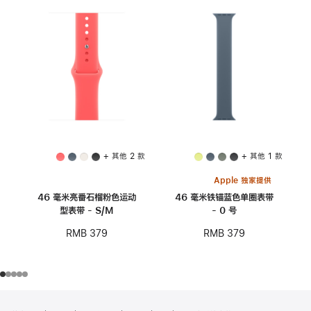
+ 其他 2 款
+ 其他 1 款
Apple 独家提供
46 毫米亮番石榴粉色运动
46 毫米铁锚蓝色单圈表带
型表带 - S/M
- 0 号
RMB 379
RMB 379
网
脚