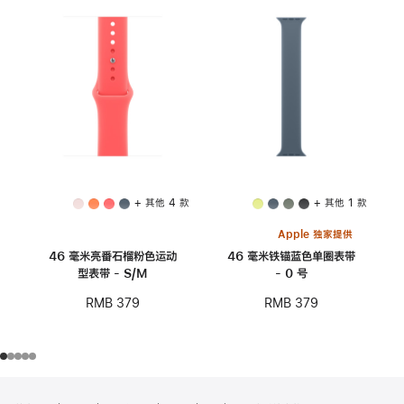
+ 其他 4 款
+ 其他 1 款
Apple 独家提供
46 毫米亮番石榴粉色运动
46 毫米铁锚蓝色单圈表带
型表带 - S/M
- 0 号
RMB 379
RMB 379
网
脚