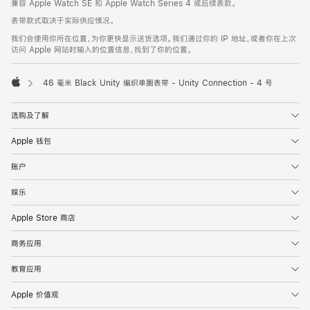
兼容 Apple Watch SE 和 Apple Watch Series 4 或后续表款。
注
页
表带款式取决于实际供应情况。
页
我们会使用你所在位置，为你更快显示送货选项。我们通过你的 IP 地址，或者你在上次
脚
访问 Apple 网站时输入的位置信息，找到了你的位置。
46 毫米 Black Unity 编织单圈表带 - Unity Connection - 4 号
Apple
选购及了解
Apple 钱包
账户
娱乐
Apple Store 商店
商务应用
教育应用
Apple 价值观