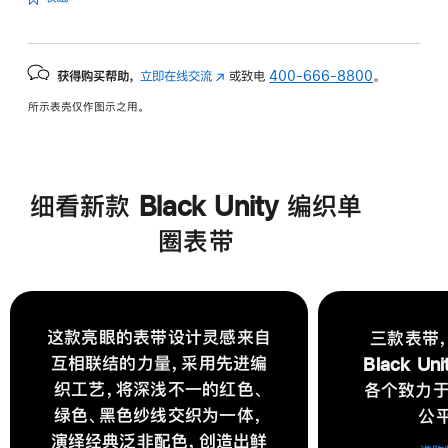
获得购买帮助，
立即在线交流
(在
或致电
400-666-8800
。
新
所示表壳仅作图示之用。
窗
口
中
打
细看新款 Black Unity 编织单
开)
圈表带
这款亮眼的表带设计灵感来自
三款表带
互相联结的力量，采用先进编
Black U
织工艺，将深浅不一的红色、
各个致力
绿色、黑色纱线交织为一体，
公
演绎经典泛非配色，创造出鲜