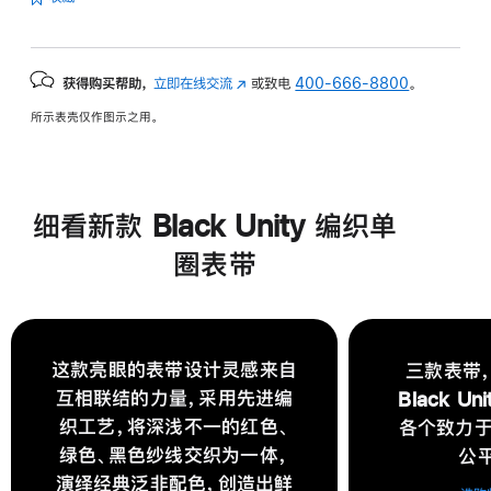
获得购买帮助，
立即在线交流
(在
或致电
400-666-8800
。
新
所示表壳仅作图示之用。
窗
口
中
打
细看新款 Black Unity 编织单
开)
圈表带
这款亮眼的表带设计灵感来自
三款表带
互相联结的力量，采用先进编
Black U
织工艺，将深浅不一的红色、
各个致力
绿色、黑色纱线交织为一体，
公
演绎经典泛非配色，创造出鲜