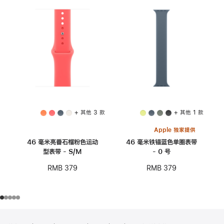
+ 其他 3 款
+ 其他 1 款
Apple 独家提供
46 毫米亮番石榴粉色运动
46 毫米铁锚蓝色单圈表带
型表带 - S/M
- 0 号
RMB 379
RMB 379
网
脚