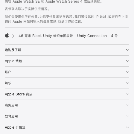
兼容 Apple Watch SE 和 Apple Watch Series 4 或后续表款。
注
页
表带款式取决于实际供应情况。
页
我们会使用你所在位置，为你更快显示送货选项。我们通过你的 IP 地址，或者你在上次
脚
访问 Apple 网站时输入的位置信息，找到了你的位置。
46 毫米 Black Unity 编织单圈表带 - Unity Connection - 4 号
Apple
选购及了解
Apple 钱包
账户
娱乐
Apple Store 商店
商务应用
教育应用
Apple 价值观