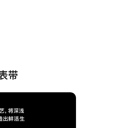
圈表带
艺，将深浅
造出鲜活生