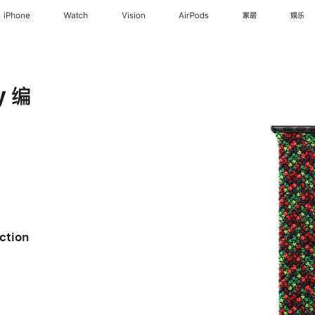
iPhone
Watch
Vision
AirPods
家居
娱乐
y 编
ction