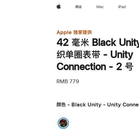
Apple
商店
Mac
iPad
Apple 独家提供
42 毫米 Black Unit
织单圈表带 - Unity
Connection - 2 号
RMB 779
颜色 - Black Unity - Unity Conne
Black Unity - Unity Connection