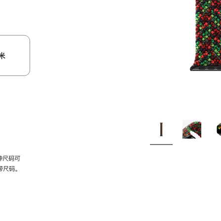
米
种尺码可
带尺码。