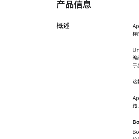
产品信息
概述
A
样
U
编
于
这
A
结
Bo
B