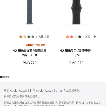
+ 其他 1 款
+ 其他 1 款
Apple 独家提供
42 毫米铁锚蓝色编织单圈
42 毫米黑色运动型表带 -
表带 - 0 号
S/M
RMB 779
RMB 379
网
脚
兼容 Apple Watch SE 和 Apple Watch Series 4 或后续表款。
注
页
表带款式取决于实际供应情况。
页
我们会使用你所在位置，为你更快显示送货选项。我们通过你的 IP 地址，或者你在上次
脚