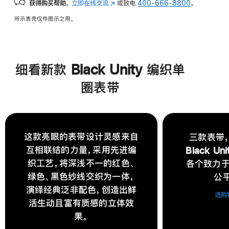
获得购买帮助，
立即在线交流
(在
或致电
400-666-8800
。
新
所示表壳仅作图示之用。
窗
口
中
打
细看新款 Black Unity 编织单
开)
圈表带
这款亮眼的表带设计灵感来自
三款表带
互相联结的力量，采用先进编
Black U
织工艺，将深浅不一的红色、
各个致力
绿色、黑色纱线交织为一体，
公
演绎经典泛非配色，创造出鲜
选购
活生动且富有质感的立体效
果。