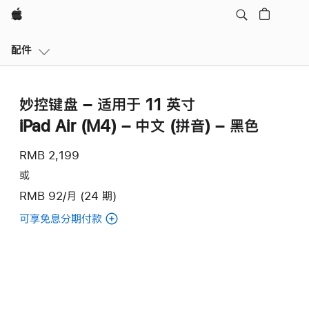
Apple
本
配件
地
导
航
妙控键盘 – 适用于 11 英寸
打
开
iPad Air (M4) – 中文 (拼音) – 黑色
菜
单
RMB 2,199
或
RMB 92/月 (24 期)
可享免息分期付款
(妙
控
键
盘
–
适