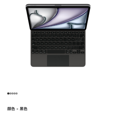
用
于
11 英
寸
iPad Air (M4)
–
中
文
(拼
音)
–
黑
色
black
的
分
期
颜色 - 黑色
付