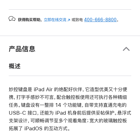
获得购买帮助，
立即在线交流
(在
或致电
400-666-8800
。
新
窗
口
中
产品信息
打
开)
概述
妙控键盘是 iPad Air 的绝配好伙伴，它造型优美又十分便
携，打字手感妙不可言，配合触控板使用还可执行各种精细
任务。键盘设有一整排 14 个功能键，自带支持直通充电的
USB-C 接口，还能为 iPad 机身前后提供妥帖保护。悬浮式
支架设计，可顺畅调节至多个观看角度；宽大的玻璃触控板
拓展了 iPadOS 的互动方式。