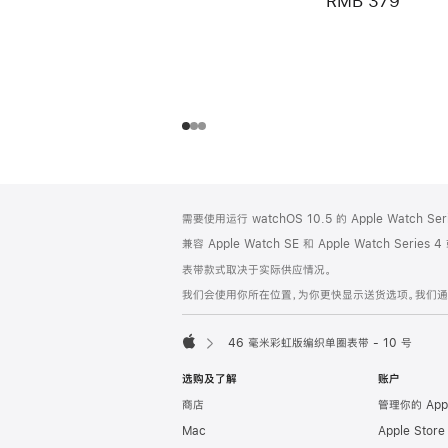
RMB 379
网
脚
需要使用运行 watchOS 10.5 的 Apple Watch S
注
页
兼容 Apple Watch SE 和 Apple Watch Series
页
表带款式取决于实际供应情况。
脚
我们会使用你所在位置，为你更快显示送货选项。我们通过你
46 毫米彩虹版编织单圈表带 - 10 号
Apple
选购及了解
账户
商店
管理你的 App
Mac
Apple Stor