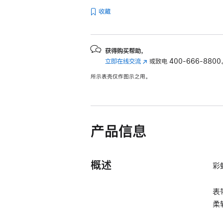
收藏
获得购买帮助，
立即在线交流
(在
或致电
400-666-8800
新
所示表壳仅作图示之用。
窗
口
中
打
开)
产品信息
概述
彩
表
柔