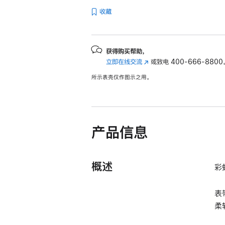
收藏
获得购买帮助，
立即在线交流
(在
或致电
400-666-8800
新
所示表壳仅作图示之用。
窗
口
中
打
开)
产品信息
概述
彩
表
柔