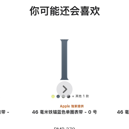
你可能还会喜欢
上
下
一
一
个
个
款
+ 其他 1 款
Apple 独家提供
带 -
46 毫米铁锚蓝色单圈表带 - 0 号
46 