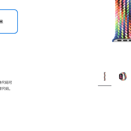
米
种尺码可
带尺码。