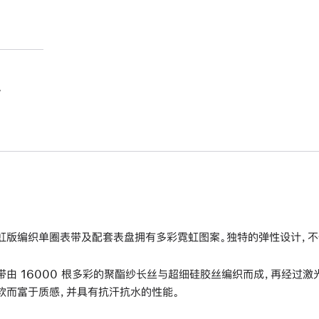
。
虹版编织单圈表带及配套表盘拥有多彩霓虹图案。独特的弹性设计，不
带由 16000 根多彩的聚酯纱长丝与超细硅胶丝编织而成，再经过
软而富于质感，并具有抗汗抗水的性能。