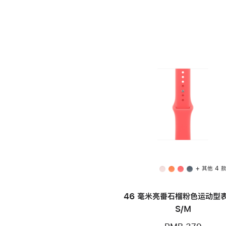
+ 其他 4 
46 毫米亮番石榴粉色运动型表
S/M