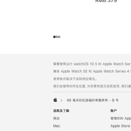
RMB 379
网
脚
需要使用运行 watchOS 10.5 的 Apple Watch S
注
页
兼容 Apple Watch SE 和 Apple Watch Series
页
表带款式取决于实际供应情况。
脚
我们会使用你所在位置，为你更快显示送货选项。我们通过你
46 毫米彩虹版编织单圈表带 - 8 号
Apple
选购及了解
账户
商店
管理你的 App
Mac
Apple Stor