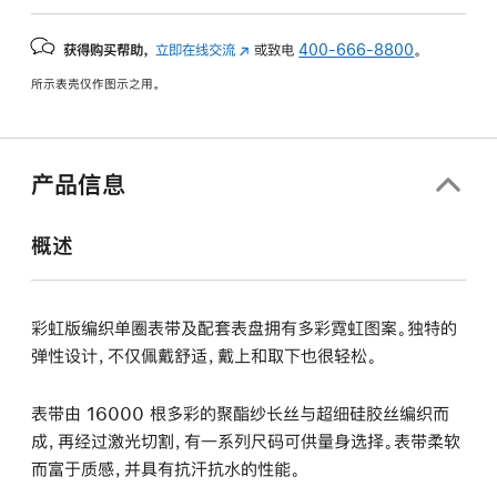
获得购买帮助，
立即在线交流
(在
或致电
400-666-8800
。
新
所示表壳仅作图示之用。
窗
口
中
打
产品信息
开)
概述
彩虹版编织单圈表带及配套表盘拥有多彩霓虹图案。独特的
弹性设计，不仅佩戴舒适，戴上和取下也很轻松。
表带由 16000 根多彩的聚酯纱长丝与超细硅胶丝编织而
成，再经过激光切割，有一系列尺码可供量身选择。表带柔软
而富于质感，并具有抗汗抗水的性能。