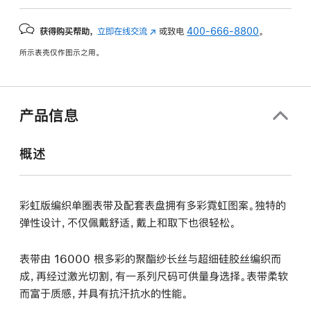
获得购买帮助，
立即在线交流
(在
或致电
400-666-8800
。
新
所示表壳仅作图示之用。
窗
口
中
打
产品信息
开)
概述
彩虹版编织单圈表带及配套表盘拥有多彩霓虹图案。独特的
弹性设计，不仅佩戴舒适，戴上和取下也很轻松。
表带由 16000 根多彩的聚酯纱长丝与超细硅胶丝编织而
成，再经过激光切割，有一系列尺码可供量身选择。表带柔软
而富于质感，并具有抗汗抗水的性能。