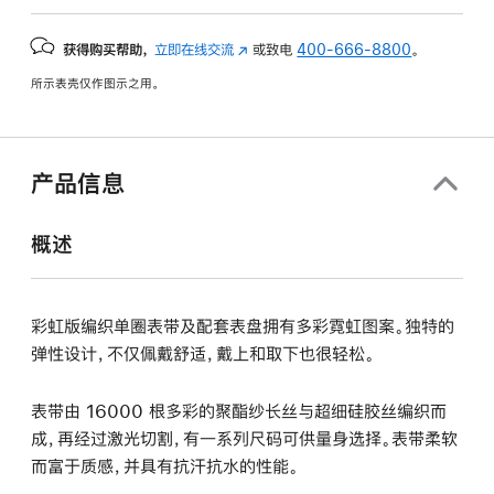
获得购买帮助，
立即在线交流
(在
或致电
400-666-8800
。
新
所示表壳仅作图示之用。
窗
口
中
打
产品信息
开)
概述
彩虹版编织单圈表带及配套表盘拥有多彩霓虹图案。独特的
弹性设计，不仅佩戴舒适，戴上和取下也很轻松。
表带由 16000 根多彩的聚酯纱长丝与超细硅胶丝编织而
成，再经过激光切割，有一系列尺码可供量身选择。表带柔软
而富于质感，并具有抗汗抗水的性能。