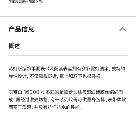
所示表壳仅作图示之用。
窗
口
中
打
产品信息
开)
概述
彩虹版编织单圈表带及配套表盘拥有多彩霓虹图案。独特的
弹性设计，不仅佩戴舒适，戴上和取下也很轻松。
表带由 16000 根多彩的聚酯纱长丝与超细硅胶丝编织而
成，再经过激光切割，有一系列尺码可供量身选择。表带柔软
而富于质感，并具有抗汗抗水的性能。