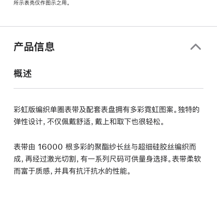
所示表壳仅作图示之用。
窗
口
中
打
产品信息
开)
概述
彩虹版编织单圈表带及配套表盘拥有多彩霓虹图案。独特的
弹性设计，不仅佩戴舒适，戴上和取下也很轻松。
表带由 16000 根多彩的聚酯纱长丝与超细硅胶丝编织而
成，再经过激光切割，有一系列尺码可供量身选择。表带柔软
而富于质感，并具有抗汗抗水的性能。