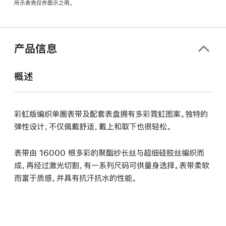
所示表壳仅作图示之用。
窗
口
中
打
产品信息
开)
概述
彩虹版编织单圈表带及配套表盘拥有多彩霓虹图案。独特的
弹性设计，不仅佩戴舒适，戴上和取下也很轻松。
表带由 16000 根多彩的聚酯纱长丝与超细硅胶丝编织而
成，再经过激光切割，有一系列尺码可供量身选择。表带柔软
而富于质感，并具有抗汗抗水的性能。