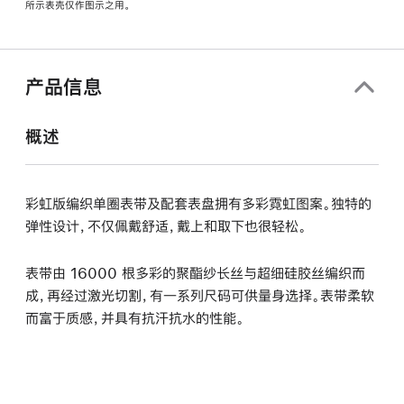
所示表壳仅作图示之用。
窗
口
中
打
产品信息
开)
概述
彩虹版编织单圈表带及配套表盘拥有多彩霓虹图案。独特的
弹性设计，不仅佩戴舒适，戴上和取下也很轻松。
表带由 16000 根多彩的聚酯纱长丝与超细硅胶丝编织而
成，再经过激光切割，有一系列尺码可供量身选择。表带柔软
而富于质感，并具有抗汗抗水的性能。