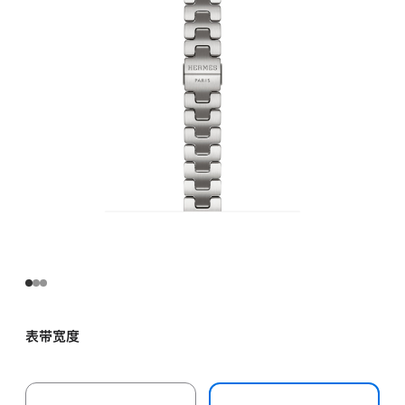
缎
灰
色
Grand
H
Fin
表
带
-
M
satine
的
分
期
付
表带宽度
款
选
项)