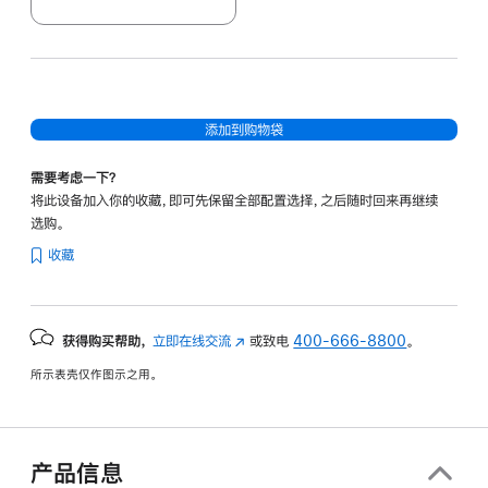
添加到购物袋
需要考虑一下？
将此设备加入你的收藏，即可先保留全部配置选择，之后随时回来再继续
选购。
收藏
获得购买帮助，
立即在线交流
(在
或致电
400-666-8800
。
新
所示表壳仅作图示之用。
窗
口
中
打
产品信息
开)