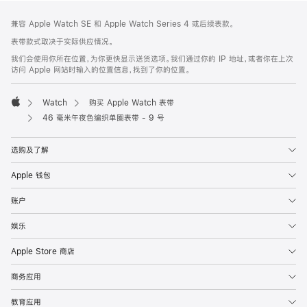
网
脚
兼容 Apple Watch SE 和 Apple Watch Series 4 或后续表款。
注
页
表带款式取决于实际供应情况。
页
我们会使用你所在位置，为你更快显示送货选项。我们通过你的 IP 地址，或者你在上次
脚
访问 Apple 网站时输入的位置信息，找到了你的位置。
Watch
购买 Apple Watch 表带
Apple
46 毫米午夜色编织单圈表带 - 9 号
选购及了解
Apple 钱包
账户
娱乐
Apple Store 商店
商务应用
教育应用