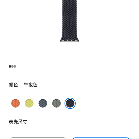
颜色 - 午夜色
姜
霓
铁
灰
黄
虹
锚
绿
午夜色
末
黄
蓝
色
表壳尺寸
色
色
色