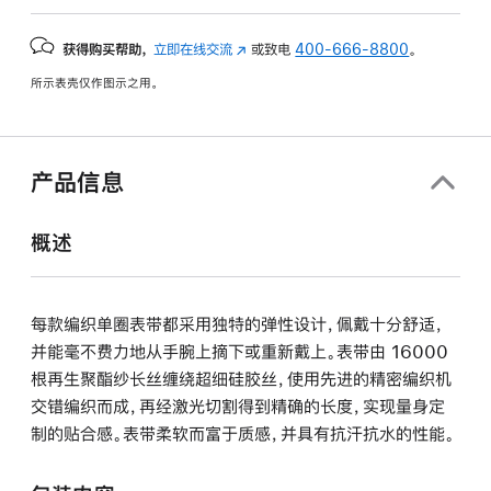
获得购买帮助，
立即在线交流
(在
或致电
400-666-8800
。
新
所示表壳仅作图示之用。
窗
口
中
打
产品信息
开)
概述
每款编织单圈表带都采用独特的弹性设计，佩戴十分舒适，
并能毫不费力地从手腕上摘下或重新戴上。表带由 16000
根再生聚酯纱长丝缠绕超细硅胶丝，使用先进的精密编织机
交错编织而成，再经激光切割得到精确的长度，实现量身定
制的贴合感。表带柔软而富于质感，并具有抗汗抗水的性能。