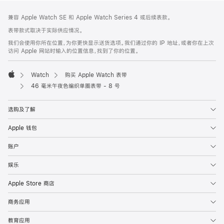
网
脚
兼容 Apple Watch SE 和 Apple Watch Series 4 或后续表款。
注
页
表带款式取决于实际供应情况。
页
我们会使用你所在位置，为你更快显示送货选项。我们通过你的 IP 地址，或者你在上次
脚
访问 Apple 网站时输入的位置信息，找到了你的位置。
Watch
购买 Apple Watch 表带
Apple
46 毫米午夜色编织单圈表带 - 8 号
选购及了解
Apple 钱包
账户
娱乐
Apple Store 商店
商务应用
教育应用