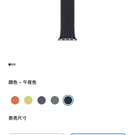
颜色 - 午夜色
姜
霓
铁
灰
黄
虹
锚
绿
午夜色
末
黄
蓝
色
表壳尺寸
色
色
色