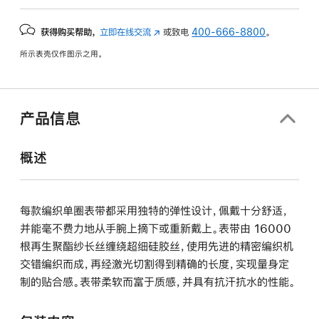
获得购买帮助，
立即在线交流
(在
或致电
400-666-8800
。
新
所示表壳仅作图示之用。
窗
口
中
打
产品信息
开)
概述
每款编织单圈表带都采用独特的弹性设计，佩戴十分舒适，
并能毫不费力地从手腕上摘下或重新戴上。表带由 16000
根再生聚酯纱长丝缠绕超细硅胶丝，使用先进的精密编织机
交错编织而成，再经激光切割得到精确的长度，实现量身定
制的贴合感。表带柔软而富于质感，并具有抗汗抗水的性能。