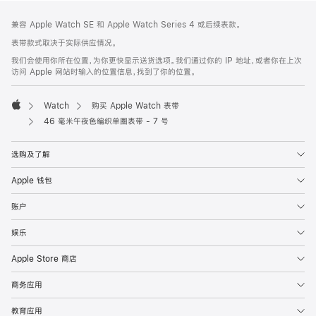
网
脚
兼容 Apple Watch SE 和 Apple Watch Series 4 或后续表款。
注
页
表带款式取决于实际供应情况。
页
我们会使用你所在位置，为你更快显示送货选项。我们通过你的 IP 地址，或者你在上次
脚
访问 Apple 网站时输入的位置信息，找到了你的位置。
Watch
购买 Apple Watch 表带
Apple
46 毫米午夜色编织单圈表带 - 7 号
选购及了解
Apple 钱包
账户
娱乐
Apple Store 商店
商务应用
教育应用