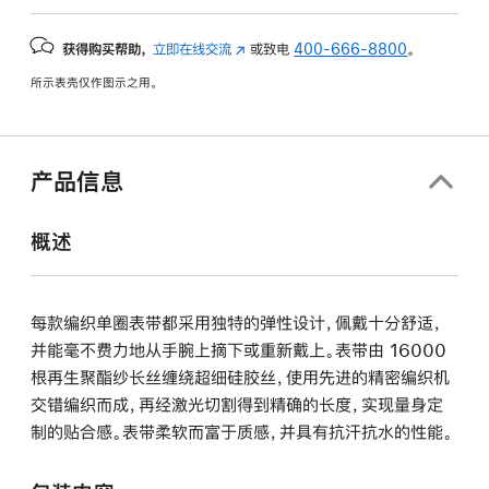
获得购买帮助，
立即在线交流
(在
或致电
400-666-8800
。
新
所示表壳仅作图示之用。
窗
口
中
打
产品信息
开)
概述
每款编织单圈表带都采用独特的弹性设计，佩戴十分舒适，
并能毫不费力地从手腕上摘下或重新戴上。表带由 16000
根再生聚酯纱长丝缠绕超细硅胶丝，使用先进的精密编织机
交错编织而成，再经激光切割得到精确的长度，实现量身定
制的贴合感。表带柔软而富于质感，并具有抗汗抗水的性能。