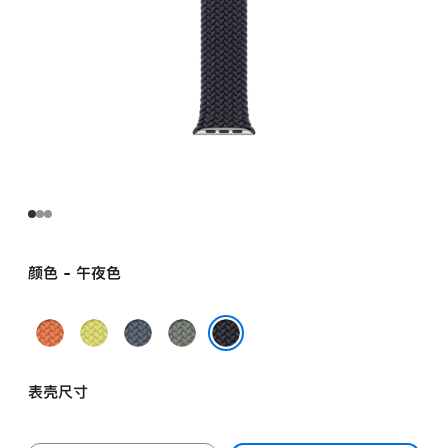
颜色 - 午夜色
姜
霓
铁
灰
黄
虹
锚
绿
午夜色
末
黄
蓝
色
表壳尺寸
色
色
色