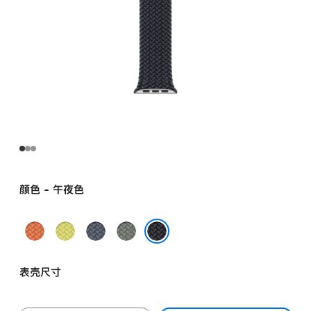
颜色 - 午夜色
姜
霓
铁
灰
黄
虹
锚
绿
午夜色
末
黄
蓝
色
表壳尺寸
色
色
色