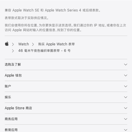
网
脚
兼容 Apple Watch SE 和 Apple Watch Series 4 或后续表款。
注
页
表带款式取决于实际供应情况。
页
我们会使用你所在位置，为你更快显示送货选项。我们通过你的 IP 地址，或者你在上次
脚
访问 Apple 网站时输入的位置信息，找到了你的位置。
Watch
购买 Apple Watch 表带
Apple
46 毫米午夜色编织单圈表带 - 6 号
选购及了解
Apple 钱包
账户
娱乐
Apple Store 商店
商务应用
教育应用