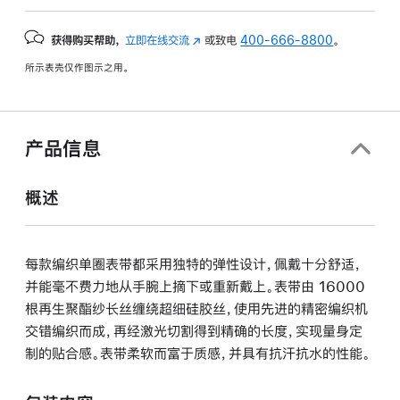
获得购买帮助，
立即在线交流
(在
或致电
400-666-8800
。
新
所示表壳仅作图示之用。
窗
口
中
打
产品信息
开)
概述
每款编织单圈表带都采用独特的弹性设计，佩戴十分舒适，
并能毫不费力地从手腕上摘下或重新戴上。表带由 16000
根再生聚酯纱长丝缠绕超细硅胶丝，使用先进的精密编织机
交错编织而成，再经激光切割得到精确的长度，实现量身定
制的贴合感。表带柔软而富于质感，并具有抗汗抗水的性能。