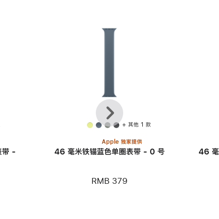
上
下
一
一
个
个
款
+ 其他 1 款
Apple 独家提供
带 -
46 毫米铁锚蓝色单圈表带 - 0 号
46 
RMB 379