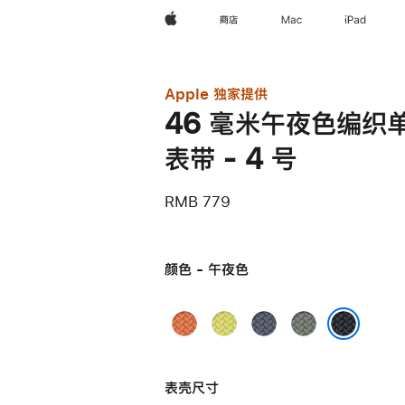
Apple
商店
Mac
iPad
Apple 独家提供
46 毫米午夜色编织
表带 - 4 号
RMB 779
颜色 - 午夜色
姜
霓
铁
灰
黄
虹
锚
绿
午夜色
末
黄
蓝
色
表壳尺寸
色
色
色