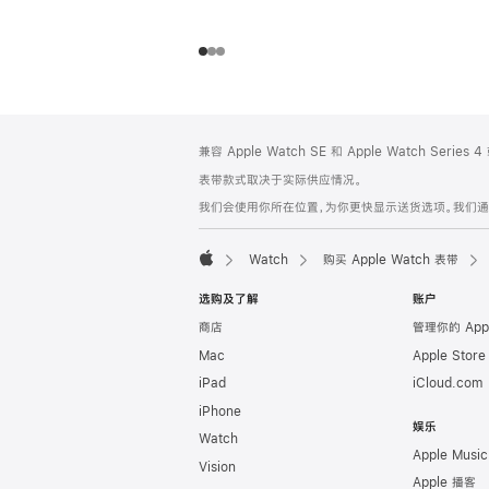
网
脚
兼容 Apple Watch SE 和 Apple Watch Series
注
页
表带款式取决于实际供应情况。
页
我们会使用你所在位置，为你更快显示送货选项。我们通过你
脚
Watch
购买 Apple Watch 表带
Apple
选购及了解
账户
商店
管理你的 App
Mac
Apple Stor
iPad
iCloud.com
iPhone
娱乐
Watch
Apple Music
Vision
Apple 播客