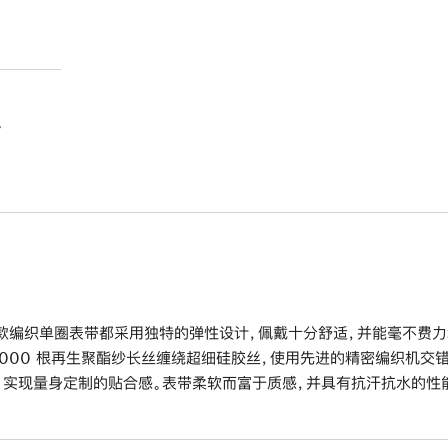
。
款编织单圈表带都采用独特的弹性设计，佩戴十分舒适，并能毫不费力
6000 根再生聚酯纱长丝缠绕超细硅胶丝，使用先进的精密编织机交
，实现量身定制的贴合感。表带柔软而富于质感，并具有抗汗抗水的性