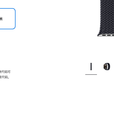
米
种尺码可
带尺码。