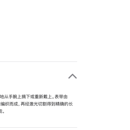
地从手腕上摘下或重新戴上。表带由
错编织而成，再经激光切割得到精确的长
能。