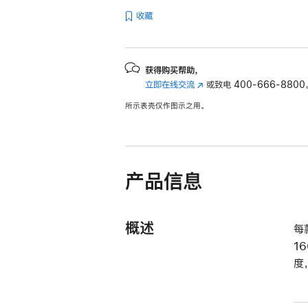
收藏
获得购买帮助，
立即在线交流
(在
或致电
400-666-8800
新
所示表壳仅作图示之用。
窗
口
中
打
开)
产品信息
概述
每
1
度