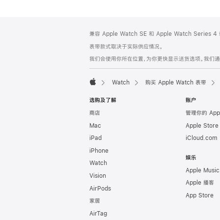
网
脚
兼容 Apple Watch SE 和 Apple Watch Series
注
页
表带款式取决于实际供应情况。
页
我们会使用你所在位置，为你更快显示送货选项。我们通过你
脚
Watch
购买 Apple Watch 表带
Apple
选购及了解
账户
商店
管理你的 App
Mac
Apple Stor
iPad
iCloud.com
iPhone
娱乐
Watch
Apple Music
Vision
Apple 播客
AirPods
App Store
家居
AirTag