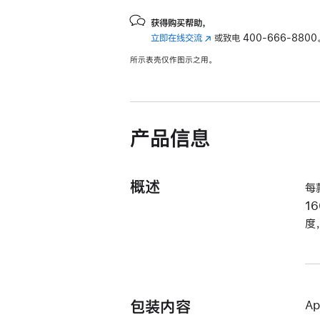
获得购买帮助，
立即在线交流
(在
或致电
400-666-8800
新
所示表壳仅作图示之用。
窗
口
中
打
开)
产品信息
概述
每
1
度
包装内容
A