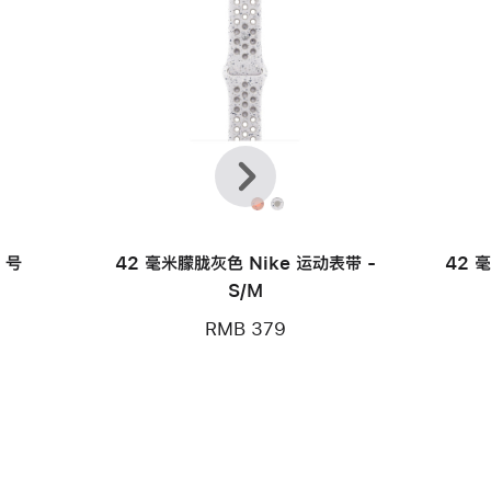
上
下
一
一
个
个
款
 号
42 毫米朦胧灰色 Nike 运动表带 -
42 
S/M
RMB 379