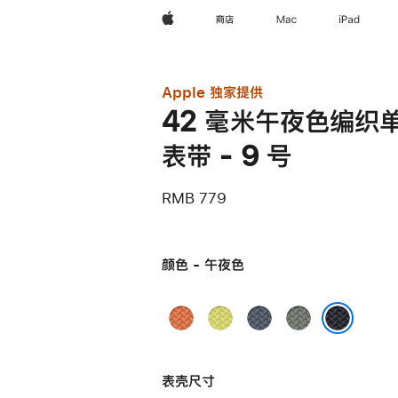
Apple
商店
Mac
iPad
Apple 独家提供
42 毫米午夜色编织
表带 - 9 号
RMB 779
颜色 - 午夜色
姜
霓
铁
灰
黄
虹
锚
绿
午夜色
末
黄
蓝
色
表壳尺寸
色
色
色