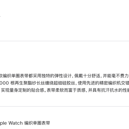
。
款编织单圈表带都采用独特的弹性设计，佩戴十分舒适，并能毫不费力
6000 根再生聚酯纱长丝缠绕超细硅胶丝，使用先进的精密编织机交
，实现量身定制的贴合感。表带柔软而富于质感，并具有抗汗抗水的性
pple Watch 编织单圈表带