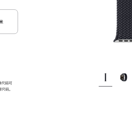
米
种尺码可
带尺码。